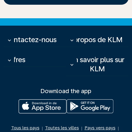
Contactez-nous
À propos de KLM
keyboard_arrow_down
keyboard_arrow_down
Offres
En savoir plus sur
keyboard_arrow_down
keyboard_arrow_down
KLM
Download the app
Tous les pays
Toutes les villes
Pays vers pays
|
|
|