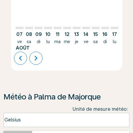
07
08
09
10
11
12
13
14
15
16
17
18
ve
sa
di
lu
ma
me
je
ve
sa
di
lu
ma
AOÛT
chevron_left
chevron_right
Météo à Palma de Majorque
Unité de mesure météo
:
Weather unit option Celsius Selected
Celsius
keyboard_arrow_down