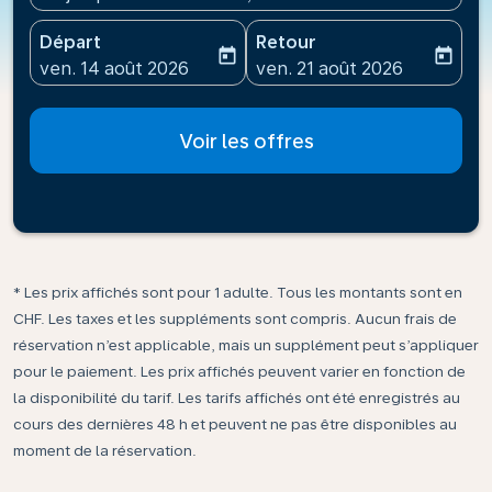
Départ
Retour
today
today
fc-booking-departure-date-aria-label
fc-booking-return-date-ari
ven. 14 août 2026
ven. 21 août 2026
Voir les offres
* Les prix affichés sont pour 1 adulte. Tous les montants sont en
CHF. Les taxes et les suppléments sont compris. Aucun frais de
réservation n’est applicable, mais un supplément peut s’appliquer
pour le paiement. Les prix affichés peuvent varier en fonction de
la disponibilité du tarif. Les tarifs affichés ont été enregistrés au
cours des dernières 48 h et peuvent ne pas être disponibles au
moment de la réservation.