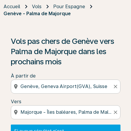
Accueil
Vols
Pour Espagne
Genève - Palma de Majorque
Si aucun résultat n’est disponible, cliquez sur « Trouver
Vols pas chers de Genève vers
Palma de Majorque dans les
prochains mois
À partir de
location_on
close
Vers
location_on
close