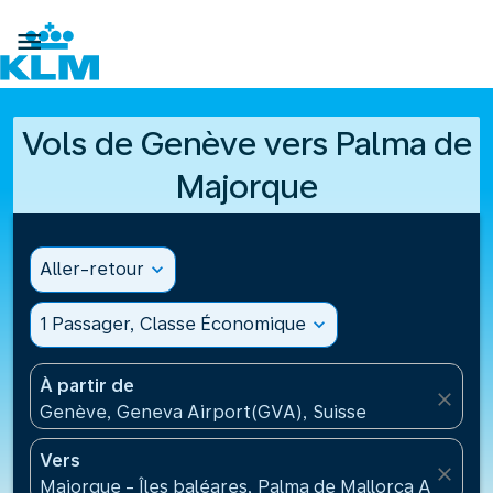

Vols de Genève vers Palma de
Majorque
Aller-retour
expand_more
1 Passager, Classe Économique
expand_more
À partir de
close
Genève, Geneva Airport(GVA), Suisse
Vers
close
Majorque - Îles baléares, Palma de Mallorca Airport