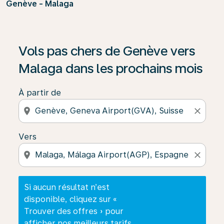
Genève - Malaga
Si aucun résultat n’est disponible, cliquez sur « Trouver
Vols pas chers de Genève vers
Malaga dans les prochains mois
À partir de
location_on
close
Vers
location_on
close
Si aucun résultat n’est
disponible, cliquez sur «
Trouver des offres » pour
afficher nos meilleurs tarifs