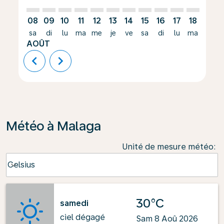
08
09
10
11
12
13
14
15
16
17
18
19
sa
di
lu
ma
me
je
ve
sa
di
lu
ma
me
AOÛT
chevron_left
chevron_right
Météo à Malaga
Unité de mesure météo
:
Weather unit option Celsius Selected
Celsius
keyboard_arrow_down
30°C
samedi
ciel dégagé
Sam 8 Aoû 2026