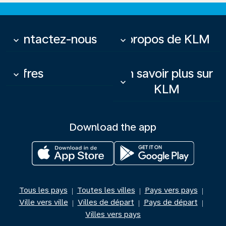
Contactez-nous
À propos de KLM
keyboard_arrow_down
keyboard_arrow_down
Offres
En savoir plus sur
keyboard_arrow_down
keyboard_arrow_down
KLM
Download the app
Tous les pays
Toutes les villes
Pays vers pays
|
|
|
Ville vers ville
Villes de départ
Pays de départ
|
|
|
Villes vers pays