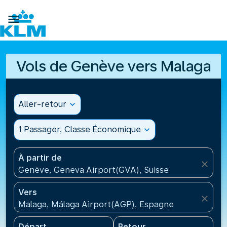

Vols de Genève vers Malaga
Aller-retour
expand_more
1 Passager, Classe Économique
expand_more
À partir de
close
Genève, Geneva Airport(GVA), Suisse
Vers
close
Malaga, Málaga Airport(AGP), Espagne
Départ
Retour