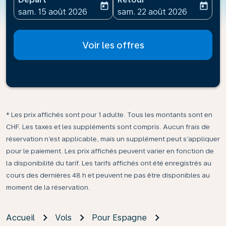
today
today
fc-booking-departure-date-aria-label
fc-booking-return-date-ari
sam. 15 août 2026
sam. 22 août 2026
Voir les offres
* Les prix affichés sont pour 1 adulte. Tous les montants sont en
CHF. Les taxes et les suppléments sont compris. Aucun frais de
réservation n’est applicable, mais un supplément peut s’appliquer
pour le paiement. Les prix affichés peuvent varier en fonction de
la disponibilité du tarif. Les tarifs affichés ont été enregistrés au
cours des dernières 48 h et peuvent ne pas être disponibles au
moment de la réservation.
Accueil
Vols
Pour Espagne