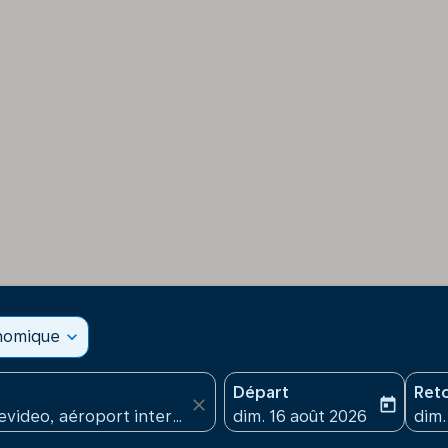
onomique
expand_more
Départ
Ret
close
today
fc-booking-departure-date
fc-b
dim. 16 août 2026
dim.