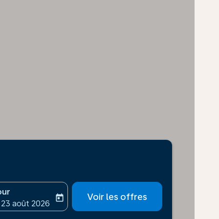
our
Voir les offres
today
-aria-label
ooking-return-date-aria-label
 23 août 2026