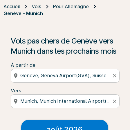
Accueil
Vols
Pour Allemagne
Genève - Munich
Vols pas chers de Genève vers
Munich dans les prochains mois
À partir de
location_on
close
Vers
location_on
close
août 2026