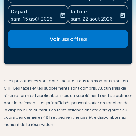
Départ
Retour
today
today
fc-booking-departure-date-aria-label
fc-booking-return-date-ari
sam. 15 août 2026
sam. 22 août 2026
Voir les offres
* Les prix affichés sont pour 1 adulte. Tous les montants sont en
CHF. Les taxes et les suppléments sont compris. Aucun frais de
réservation n’est applicable, mais un supplément peut s’appliquer
pour le paiement. Les prix affichés peuvent varier en fonction de
la disponibilité du tarif. Les tarifs affichés ont été enregistrés au
cours des dernières 48 h et peuvent ne pas être disponibles au
moment de la réservation.