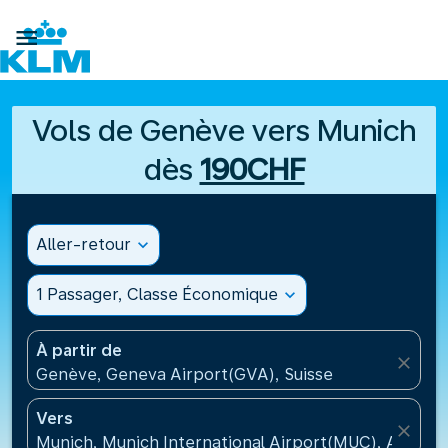

Vols de Genève vers Munich
dès
190CHF
Aller-retour
expand_more
1 Passager, Classe Économique
expand_more
À partir de
close
Genève, Geneva Airport(GVA), Suisse
Vers
close
Munich, Munich International Airport(MUC), Allema