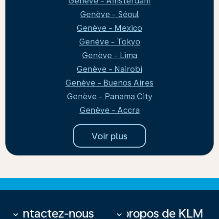
Genève - Amsterdam
Genève - Séoul
Genève - Mexico
Genève - Tokyo
Genève - Lima
Genève - Nairobi
Genève - Buenos Aires
Genève - Panama City
Genève - Accra
Voir plus
Contactez-nous
À propos de KLM
keyboard_arrow_down
keyboard_arrow_down