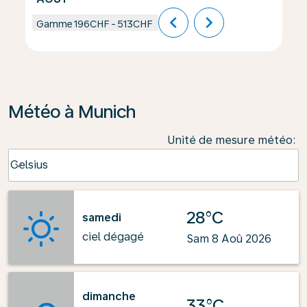
chevron_left
chevron_right
Gamme
196CHF
-
513CHF
Météo à Munich
Unité de mesure météo
:
Weather unit option Celsius Selected
Celsius
keyboard_arrow_down
28°C
samedi
ciel dégagé
Sam 8 Aoû 2026
dimanche
33°C