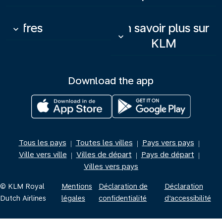
Offres
En savoir plus sur
keyboard_arrow_down
keyboard_arrow_down
KLM
Download the app
Tous les pays
Toutes les villes
Pays vers pays
|
|
|
Ville vers ville
Villes de départ
Pays de départ
|
|
|
Villes vers pays
© KLM Royal
Mentions
Déclaration de
Déclaration
Dutch Airlines
légales
confidentialité
d’accessibilité