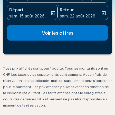
Départ
Retour
today
today
fc-booking-departure-date-aria-label
fc-booking-return-date-ari
sam. 15 août 2026
sam. 22 août 2026
Voir les offres
* Les prix affichés sont pour 1 adulte. Tous les montants sont en
CHF. Les taxes et les suppléments sont compris. Aucun frais de
réservation n’est applicable, mais un supplément peut s’appliquer
pour le paiement. Les prix affichés peuvent varier en fonction de
la disponibilité du tarif. Les tarifs affichés ont été enregistrés au
cours des dernières 48 h et peuvent ne pas être disponibles au
moment de la réservation.