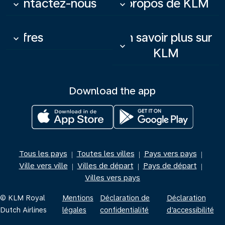
Contactez-nous
À propos de KLM
keyboard_arrow_down
keyboard_arrow_down
Offres
En savoir plus sur
keyboard_arrow_down
keyboard_arrow_down
KLM
Download the app
Tous les pays
Toutes les villes
Pays vers pays
|
|
|
Ville vers ville
Villes de départ
Pays de départ
|
|
|
Villes vers pays
© KLM Royal
Mentions
Déclaration de
Déclaration
Dutch Airlines
légales
confidentialité
d’accessibilité