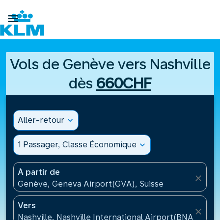

Vols de Genève vers Nashville
dès
660CHF
Aller-retour
expand_more
1 Passager, Classe Économique
expand_more
À partir de
close
Genève, Geneva Airport(GVA), Suisse
Vers
close
Nashville, Nashville International Airport(BNA), État