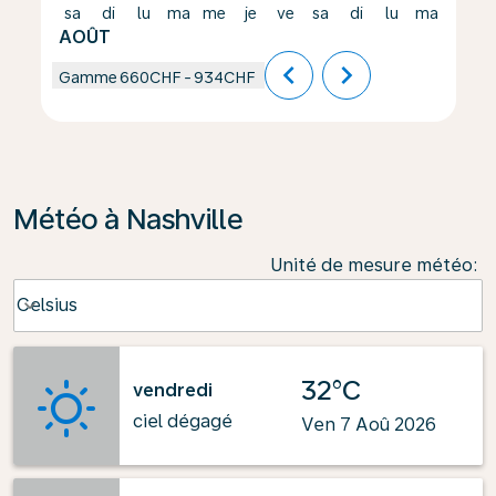
sa
di
lu
ma
me
je
ve
sa
di
lu
ma
me
AOÛT
chevron_left
chevron_right
Gamme
660CHF
-
934CHF
Météo à Nashville
Unité de mesure météo
:
Weather unit option Celsius Selected
Celsius
keyboard_arrow_down
32°C
vendredi
ciel dégagé
Ven 7 Aoû 2026