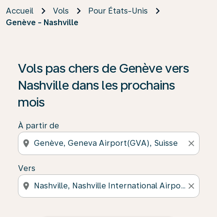
Accueil
Vols
Pour États-Unis
Genève - Nashville
Vols pas chers de Genève vers
Nashville dans les prochains
mois
À partir de
location_on
close
Vers
location_on
close