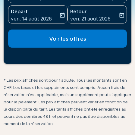
Départ
Retour
today
today
fc-booking-departure-date-aria-label
fc-booking-return-date-ari
ven. 14 août 2026
ven. 21 août 2026
Voir les offres
* Les prix affichés sont pour 1 adulte. Tous les montants sont en
CHF. Les taxes et les suppléments sont compris. Aucun frais de
réservation n’est applicable, mais un supplément peut s’appliquer
pour le paiement. Les prix affichés peuvent varier en fonction de
la disponibilité du tarif. Les tarifs affichés ont été enregistrés au
cours des dernières 48 h et peuvent ne pas être disponibles au
moment de la réservation.