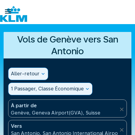

Vols de Genève vers San
Antonio
Aller-retour
expand_more
1 Passager, Classe Économique
expand_more
À partir de
close
Genève, Geneva Airport(GVA), Suisse
Vers
close
San Antonio, San Antonio International Airport(SAT)