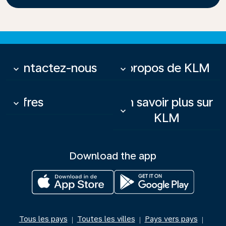
Contactez-nous
À propos de KLM
keyboard_arrow_down
keyboard_arrow_down
Offres
En savoir plus sur
keyboard_arrow_down
keyboard_arrow_down
KLM
Download the app
Tous les pays
Toutes les villes
Pays vers pays
|
|
|