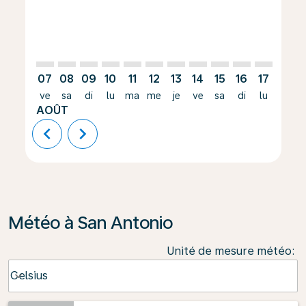
07
08
09
10
11
12
13
14
15
16
17
18
ve
sa
di
lu
ma
me
je
ve
sa
di
lu
ma
AOÛT
chevron_left
chevron_right
Météo à San Antonio
Unité de mesure météo
:
Weather unit option Celsius Selected
Celsius
keyboard_arrow_down