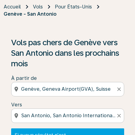
Accueil
Vols
Pour États-Unis
Genève - San Antonio
Si aucun résultat n’est disponible, cliquez sur « Trouver
Vols pas chers de Genève vers
San Antonio dans les prochains
mois
À partir de
location_on
close
Vers
location_on
close