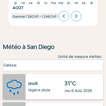
je
ve
sa
di
lu
ma
me
je
ve
sa
di
lu
AOÛT
chevron_left
chevron_right
Gamme
726CHF
-
1 246CHF
Météo à San Diego
Unité de mesure météo
:
Weather unit option Celsius Selected
Celsius
keyboard_arrow_down
31°C
jeudi
légère pluie
Jeu 6 Aoû 2026