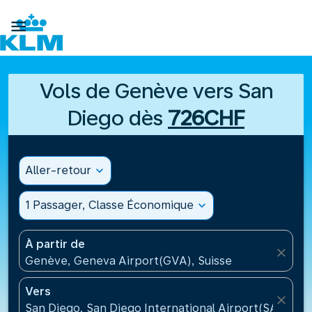

Vols de Genève vers San
Diego dès
726CHF
Aller-retour
expand_more
1 Passager, Classe Économique
expand_more
À partir de
close
Genève, Geneva Airport(GVA), Suisse
Vers
close
San Diego, San Diego International Airport(SAN), Ét