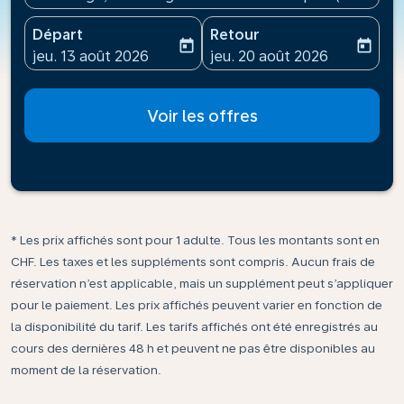
Départ
Retour
today
today
fc-booking-departure-date-aria-label
fc-booking-return-date-ari
jeu. 13 août 2026
jeu. 20 août 2026
Voir les offres
* Les prix affichés sont pour 1 adulte. Tous les montants sont en
CHF. Les taxes et les suppléments sont compris. Aucun frais de
réservation n’est applicable, mais un supplément peut s’appliquer
pour le paiement. Les prix affichés peuvent varier en fonction de
la disponibilité du tarif. Les tarifs affichés ont été enregistrés au
cours des dernières 48 h et peuvent ne pas être disponibles au
moment de la réservation.