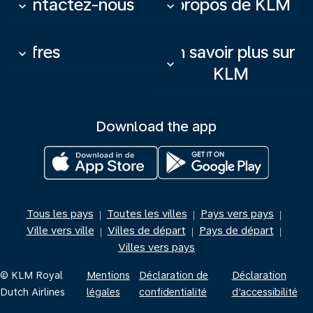
Contactez-nous
À propos de KLM
keyboard_arrow_down
keyboard_arrow_down
Offres
En savoir plus sur
keyboard_arrow_down
keyboard_arrow_down
KLM
Download the app
Tous les pays
Toutes les villes
Pays vers pays
|
|
|
Ville vers ville
Villes de départ
Pays de départ
|
|
|
Villes vers pays
© KLM Royal
Mentions
Déclaration de
Déclaration
Dutch Airlines
légales
confidentialité
d’accessibilité