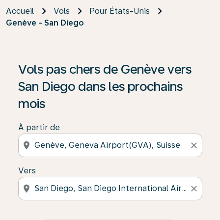
Accueil
Vols
Pour États-Unis
Genève - San Diego
Vols pas chers de Genève vers
San Diego dans les prochains
mois
À partir de
location_on
close
Vers
location_on
close