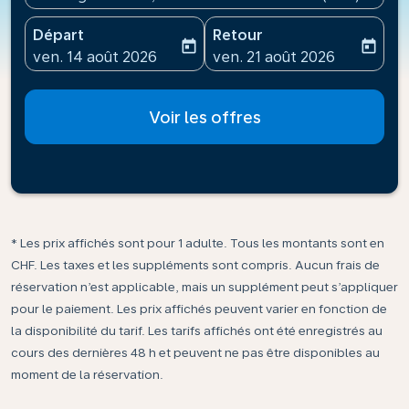
Départ
Retour
today
today
fc-booking-departure-date-aria-label
fc-booking-return-date-ari
ven. 14 août 2026
ven. 21 août 2026
Voir les offres
* Les prix affichés sont pour 1 adulte. Tous les montants sont en
CHF. Les taxes et les suppléments sont compris. Aucun frais de
réservation n’est applicable, mais un supplément peut s’appliquer
pour le paiement. Les prix affichés peuvent varier en fonction de
la disponibilité du tarif. Les tarifs affichés ont été enregistrés au
cours des dernières 48 h et peuvent ne pas être disponibles au
moment de la réservation.