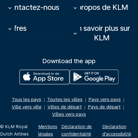
Contactez-nous
À propos de KLM
keyboard_arrow_down
keyboard_arrow_down
Offres
En savoir plus sur
keyboard_arrow_down
keyboard_arrow_down
KLM
Download the app
Tous les pays
Toutes les villes
Pays vers pays
|
|
|
Ville vers ville
Villes de départ
Pays de départ
|
|
|
Villes vers pays
© KLM Royal
Mentions
Déclaration de
Déclaration
Dutch Airlines
légales
confidentialité
d’accessibilité