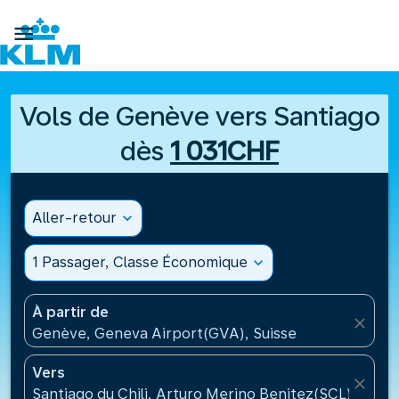

Vols de Genève vers Santiago
dès
1 031CHF
Aller-retour
expand_more
1 Passager, Classe Économique
expand_more
À partir de
close
Genève, Geneva Airport(GVA), Suisse
Vers
close
Santiago du Chili, Arturo Merino Benitez(SCL), Chili