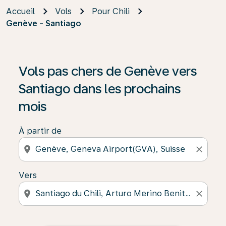
Accueil
Vols
Pour Chili
Genève - Santiago
Vols pas chers de Genève vers
Santiago dans les prochains
mois
À partir de
location_on
close
Vers
location_on
close