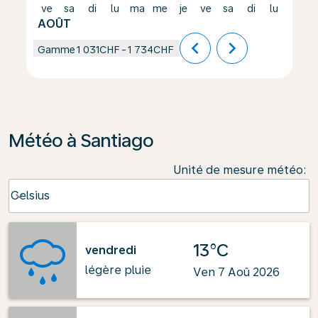
ve
sa
di
lu
ma
me
je
ve
sa
di
lu
ma
AOÛT
chevron_left
chevron_right
Gamme
1 031CHF
-
1 734CHF
Météo à Santiago
Unité de mesure météo
:
Weather unit option Celsius Selected
Celsius
keyboard_arrow_down
13°C
vendredi
légère pluie
Ven 7 Aoû 2026