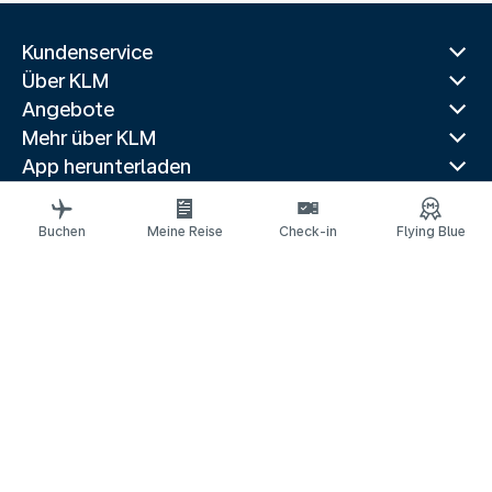
Kundenservice
Über KLM
Angebote
Mehr über KLM
App herunterladen
Verwandte Websites
Reiseführer
Buchen
Meine Reise
Check-in
Flying Blue
Beliebte Reiseziele
Beliebte Länder
Beliebte Strecken
Rechtliche Informationen
Datenschutzerklärung
Erklärung über barrierefreie Webinhalte
© 2026 KLM
Cookie-Einstellungen