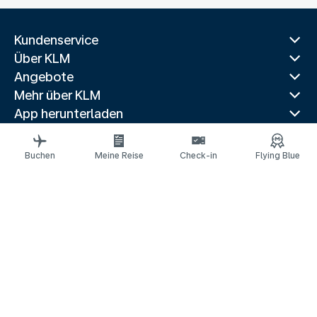
Kundenservice
Über KLM
Angebote
Mehr über KLM
App herunterladen
Verwandte Websites
Reiseführer
Buchen
Meine Reise
Check-in
Flying Blue
Beliebte Reiseziele
Beliebte Länder
Beliebte Strecken
Rechtliche Informationen
Datenschutzerklärung
Erklärung über barrierefreie Webinhalte
© 2026 KLM
Cookie-Einstellungen