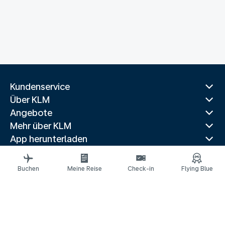
Kundenservice
Über KLM
Angebote
Mehr über KLM
App herunterladen
Verwandte Websites
Reiseführer
Buchen
Meine Reise
Check-in
Flying Blue
Beliebte Reiseziele
Beliebte Länder
Beliebte Strecken