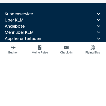
Kundenservice
Über KLM
Angebote
Mehr über KLM
App herunterladen
Verwandte Websites
Reiseführer
Buchen
Meine Reise
Check-in
Flying Blue
Beliebte Reiseziele
Beliebte Länder
Beliebte Strecken
Rechtliche Informationen
Datenschutzerklärung
Erklärung über barrierefreie Webinhalte
© 2026 KLM
Cookie-Einstellungen