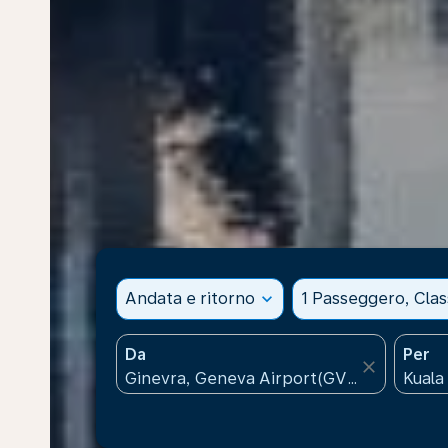
Andata e ritorno
expand_more
1 Passeggero, Cla
Da
Per
close