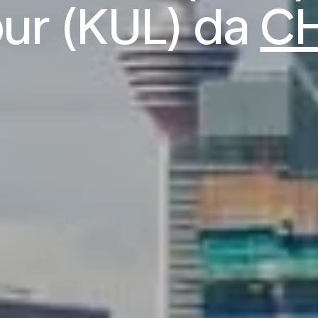
ur (KUL) da
C