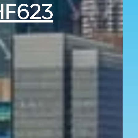
HF623