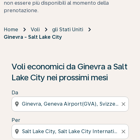
non essere più disponibili al momento della
prenotazione.
Home
Voli
gli Stati Uniti
Ginevra - Salt Lake City
Voli economici da Ginevra a Salt
Lake City nei prossimi mesi
Da
location_on
close
Per
location_on
close