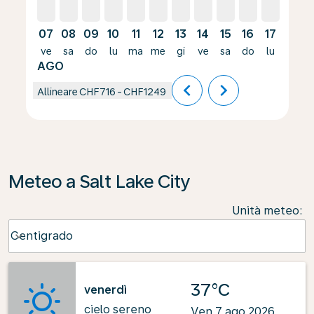
07
08
09
10
11
12
13
14
15
16
17
18
ve
sa
do
lu
ma
me
gi
ve
sa
do
lu
ma
AGO
chevron_left
chevron_right
Allineare
CHF716
-
CHF1249
Meteo a Salt Lake City
Unità meteo
:
Weather unit option Centigrado Selected
Centigrado
keyboard_arrow_down
37°C
venerdì
cielo sereno
Ven 7 ago 2026