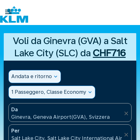

Voli da Ginevra (GVA) a Salt
Lake City (SLC) da
CHF716
Andata e ritorno
expand_more
1 Passeggero, Classe Economy
expand_more
Da
close
Ginevra, Geneva Airport(GVA), Svizzera
Per
close
Salt Lake City, Salt Lake City International Airport(S