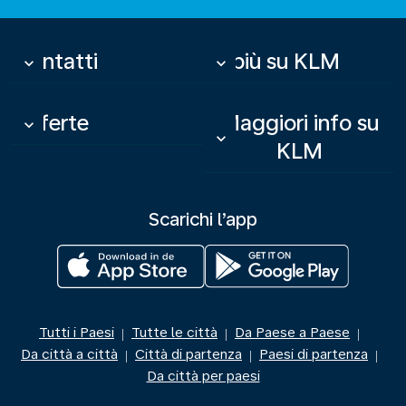
Contatti
Di più su KLM
keyboard_arrow_down
keyboard_arrow_down
Offerte
Maggiori info su
keyboard_arrow_down
keyboard_arrow_down
KLM
Scarichi l’app
Tutti i Paesi
Tutte le città
Da Paese a Paese
|
|
|
Da città a città
Città di partenza
Paesi di partenza
|
|
|
Da città per paesi