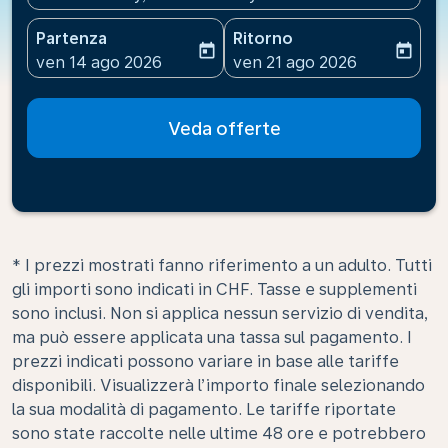
Partenza
Ritorno
today
today
fc-booking-departure-date-aria-label
fc-booking-return-date-ari
ven 14 ago 2026
ven 21 ago 2026
Veda offerte
* I prezzi mostrati fanno riferimento a un adulto. Tutti
gli importi sono indicati in CHF. Tasse e supplementi
sono inclusi. Non si applica nessun servizio di vendita,
ma può essere applicata una tassa sul pagamento. I
prezzi indicati possono variare in base alle tariffe
disponibili. Visualizzerà l’importo finale selezionando
la sua modalità di pagamento. Le tariffe riportate
sono state raccolte nelle ultime 48 ore e potrebbero