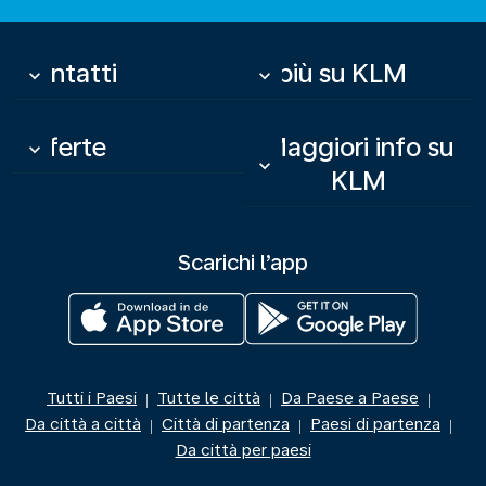
Contatti
Di più su KLM
keyboard_arrow_down
keyboard_arrow_down
Offerte
Maggiori info su
keyboard_arrow_down
keyboard_arrow_down
KLM
Scarichi l’app
Tutti i Paesi
Tutte le città
Da Paese a Paese
|
|
|
Da città a città
Città di partenza
Paesi di partenza
|
|
|
Da città per paesi