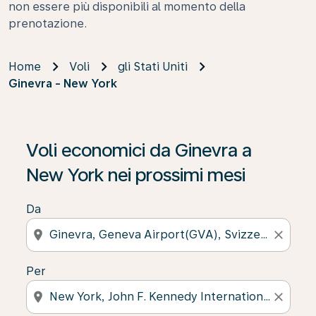
non essere più disponibili al momento della
prenotazione.
Home
Voli
gli Stati Uniti
Ginevra - New York
Voli economici da Ginevra a
New York nei prossimi mesi
Da
location_on
close
Per
location_on
close