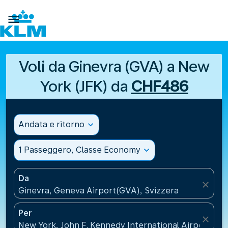

Voli da Ginevra (GVA) a New
York (JFK) da
CHF486
Andata e ritorno
expand_more
1 Passeggero, Classe Economy
expand_more
Da
close
Ginevra, Geneva Airport(GVA), Svizzera
Per
close
New York, John F. Kennedy International Airport(JFK)