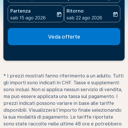
Partenza
Ritorno
today
today
fc-booking-departure-date-aria-label
fc-booking-return-date-ari
sab 15 ago 2026
sab 22 ago 2026
Veda offerte
* I prezzi mostrati fanno riferimento a un adulto. Tutti
gli importi sono indicati in CHF. Tasse e supplementi
sono inclusi. Non si applica nessun servizio di vendita,
ma può essere applicata una tassa sul pagamento. I
prezzi indicati possono variare in base alle tariffe
disponibili. Visualizzerà l’importo finale selezionando
la sua modalità di pagamento. Le tariffe riportate
sono state raccolte nelle ultime 48 ore e potrebbero