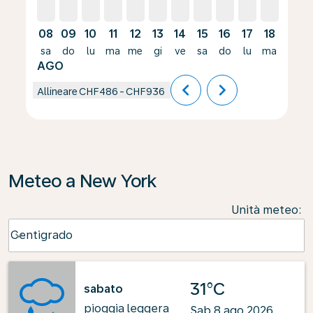
08
09
10
11
12
13
14
15
16
17
18
19
sa
do
lu
ma
me
gi
ve
sa
do
lu
ma
me
AGO
chevron_left
chevron_right
Allineare
CHF486
-
CHF936
Meteo a New York
Unità meteo
:
Weather unit option Centigrado Selected
Centigrado
keyboard_arrow_down
31°C
sabato
pioggia leggera
Sab 8 ago 2026