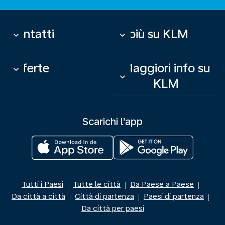
Contatti
Di più su KLM
keyboard_arrow_down
keyboard_arrow_down
Offerte
Maggiori info su
keyboard_arrow_down
keyboard_arrow_down
KLM
Scarichi l’app
Tutti i Paesi
Tutte le città
Da Paese a Paese
|
|
|
Da città a città
Città di partenza
Paesi di partenza
|
|
|
Da città per paesi