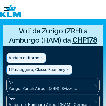

Voli da Zurigo (ZRH) a
Amburgo (HAM) da
CHF178
Andata e ritorno
expand_more
1 Passeggero, Classe Economy
expand_more
Da
close
Zurigo, Zurich Airport(ZRH), Svizzera
Per
close
Amburgo, Hamburg Airport(HAM), Germania