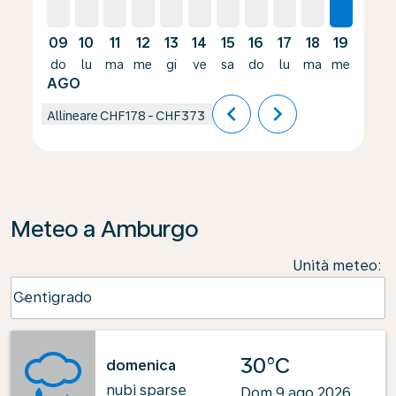
09
10
11
12
13
14
15
16
17
18
19
20
do
lu
ma
me
gi
ve
sa
do
lu
ma
me
gi
AGO
chevron_left
chevron_right
Allineare
CHF178
-
CHF373
Meteo a Amburgo
Unità meteo
:
Weather unit option Centigrado Selected
Centigrado
keyboard_arrow_down
30°C
domenica
nubi sparse
Dom 9 ago 2026