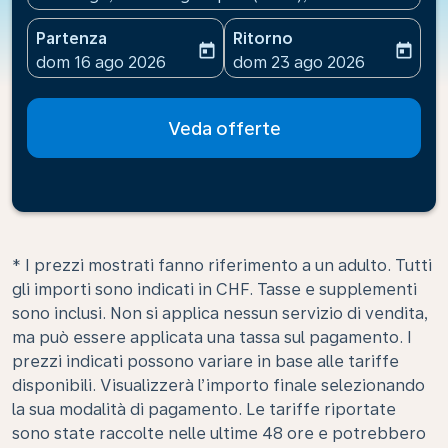
Partenza
Ritorno
today
today
fc-booking-departure-date-aria-label
fc-booking-return-date-ari
dom 16 ago 2026
dom 23 ago 2026
Veda offerte
* I prezzi mostrati fanno riferimento a un adulto. Tutti
gli importi sono indicati in CHF. Tasse e supplementi
sono inclusi. Non si applica nessun servizio di vendita,
ma può essere applicata una tassa sul pagamento. I
prezzi indicati possono variare in base alle tariffe
disponibili. Visualizzerà l’importo finale selezionando
la sua modalità di pagamento. Le tariffe riportate
sono state raccolte nelle ultime 48 ore e potrebbero