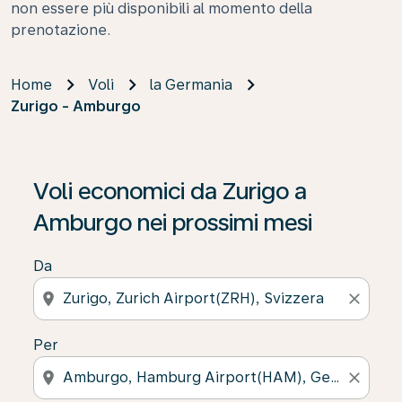
non essere più disponibili al momento della
prenotazione.
Home
Voli
la Germania
Zurigo - Amburgo
Voli economici da Zurigo a
Amburgo nei prossimi mesi
Da
location_on
close
Per
location_on
close