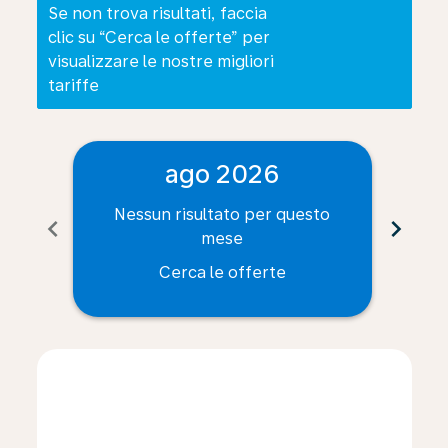
Se non trova risultati, faccia
clic su “Cerca le offerte” per
visualizzare le nostre migliori
tariffe
ago 2026
Nessun risultato per questo
Ne
chevron_left
chevron_right
mese
Cerca le offerte
Displaying fares for agosto-2026