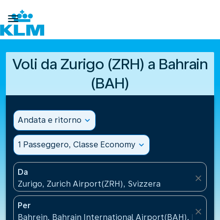

Voli da Zurigo (ZRH) a Bahrain
(BAH)
Andata e ritorno
expand_more
1 Passeggero, Classe Economy
expand_more
Da
close
Zurigo, Zurich Airport(ZRH), Svizzera
Per
close
Bahrein, Bahrain International Airport(BAH), Bahrei