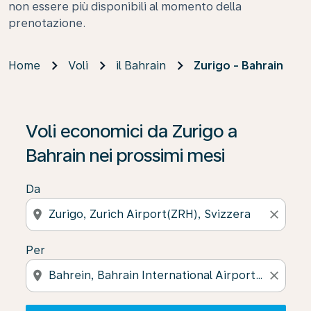
non essere più disponibili al momento della
prenotazione.
Home
Voli
il Bahrain
Zurigo - Bahrain
Se non trova risultati, faccia clic su “Cerca le offerte” p
Voli economici da Zurigo a
Bahrain nei prossimi mesi
Da
location_on
close
Per
location_on
close