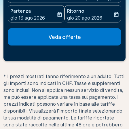
Partenza
Ritorno
today
today
fc-booking-departure-date-aria-label
fc-booking-return-date-ari
gio 13 ago 2026
gio 20 ago 2026
Veda offerte
* I prezzi mostrati fanno riferimento a un adulto. Tutti
gli importi sono indicati in CHF. Tasse e supplementi
sono inclusi. Non si applica nessun servizio di vendita,
ma può essere applicata una tassa sul pagamento. I
prezzi indicati possono variare in base alle tariffe
disponibili. Visualizzerà l’importo finale selezionando
la sua modalità di pagamento. Le tariffe riportate
sono state raccolte nelle ultime 48 ore e potrebbero