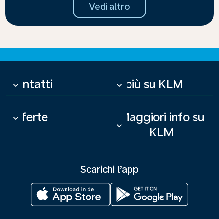
Vedi altro
Contatti
Di più su KLM
keyboard_arrow_down
keyboard_arrow_down
Offerte
Maggiori info su
keyboard_arrow_down
keyboard_arrow_down
KLM
Scarichi l’app