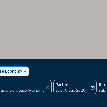
sse Economy
expand_more
Partenza
Rit
close
today
fc-booking-departure-date
fc-b
sab 15 ago 2026
sab 