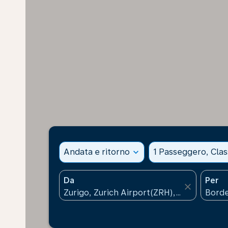
Andata e ritorno
expand_more
1 Passeggero, Cla
Da
Per
close