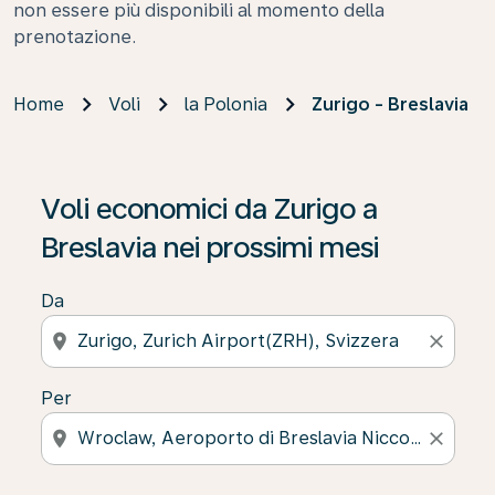
non essere più disponibili al momento della
prenotazione.
Home
Voli
la Polonia
Zurigo - Breslavia
Voli economici da Zurigo a
Breslavia nei prossimi mesi
Da
location_on
close
Per
location_on
close