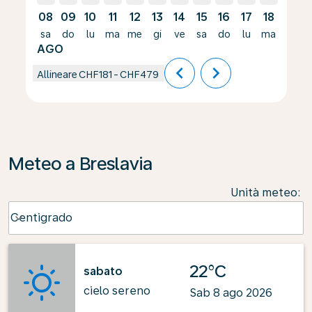
08
09
10
11
12
13
14
15
16
17
18
19
sa
do
lu
ma
me
gi
ve
sa
do
lu
ma
me
AGO
chevron_left
chevron_right
Allineare
CHF181
-
CHF479
Meteo a Breslavia
Unità meteo
:
Weather unit option Centigrado Selected
Centigrado
keyboard_arrow_down
22°C
sabato
cielo sereno
Sab 8 ago 2026