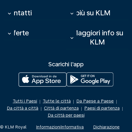
Contatti
Di più su KLM
keyboard_arrow_down
keyboard_arrow_down
Offerte
Maggiori info su
keyboard_arrow_down
keyboard_arrow_down
KLM
Scarichi l’app
Tutti i Paesi
Tutte le città
Da Paese a Paese
|
|
|
Da città a città
Città di partenza
Paesi di partenza
|
|
|
Da città per paesi
© KLM Royal
Informazioni
Informativa
Dichiarazione