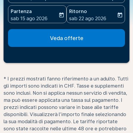
Partenza
Ritorno
today
today
fc-booking-departure-date-aria-label
fc-booking-return-date-ari
sab 15 ago 2026
sab 22 ago 2026
Veda offerte
* I prezzi mostrati fanno riferimento a un adulto. Tutti
gli importi sono indicati in CHF. Tasse e supplementi
sono inclusi. Non si applica nessun servizio di vendita,
ma può essere applicata una tassa sul pagamento. I
prezzi indicati possono variare in base alle tariffe
disponibili. Visualizzerà l’importo finale selezionando
la sua modalità di pagamento. Le tariffe riportate
sono state raccolte nelle ultime 48 ore e potrebbero