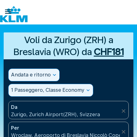

Voli da Zurigo (ZRH) a
Breslavia (WRO) da
CHF181
Andata e ritorno
expand_more
1 Passeggero, Classe Economy
expand_more
Da
close
Zurigo, Zurich Airport(ZRH), Svizzera
Per
close
Wroclaw, Aeroporto di Breslavia Niccolò Copernico