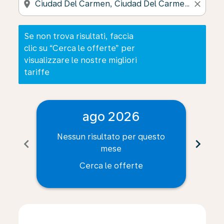
location_on
close
Se non trova risultati, faccia
clic su “Cerca le offerte” per
visualizzare le nostre migliori
tariffe
ago 2026
Nessun risultato per questo
Ne
chevron_left
chevron_right
mese
Cerca le offerte
Displaying fares for agosto-2026