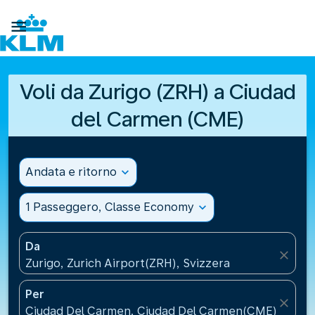

Voli da Zurigo (ZRH) a Ciudad
del Carmen (CME)
Andata e ritorno
expand_more
1 Passeggero, Classe Economy
expand_more
Da
close
Zurigo, Zurich Airport(ZRH), Svizzera
Per
close
Ciudad Del Carmen, Ciudad Del Carmen(CME), Mess