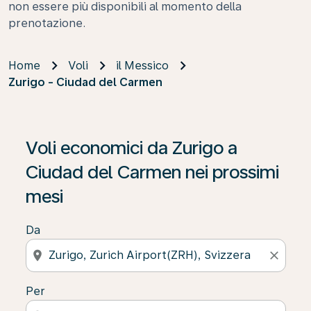
non essere più disponibili al momento della
prenotazione.
Home
Voli
il Messico
Zurigo - Ciudad del Carmen
Se non trova risultati, faccia clic su “Cerca le offerte” p
Voli economici da Zurigo a
Ciudad del Carmen nei prossimi
mesi
Da
location_on
close
Per