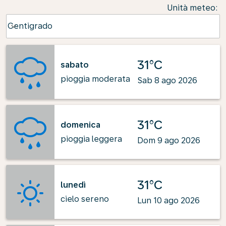
Unità meteo
:
Weather unit option Centigrado Selected
Centigrado
keyboard_arrow_down
31°C
sabato
pioggia moderata
Sab 8 ago 2026
31°C
domenica
pioggia leggera
Dom 9 ago 2026
31°C
lunedì
cielo sereno
Lun 10 ago 2026