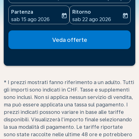
Partenza
Ritorno
today
today
fc-booking-departure-date-aria-label
fc-booking-return-date-ari
sab 15 ago 2026
sab 22 ago 2026
Veda offerte
* I prezzi mostrati fanno riferimento a un adulto. Tutti
gli importi sono indicati in CHF. Tasse e supplementi
sono inclusi. Non si applica nessun servizio di vendita,
ma può essere applicata una tassa sul pagamento. I
prezzi indicati possono variare in base alle tariffe
disponibili. Visualizzerà l’importo finale selezionando
la sua modalità di pagamento. Le tariffe riportate
sono state raccolte nelle ultime 48 ore e potrebbero