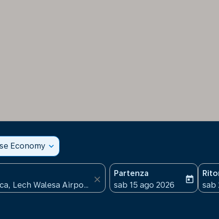
sse Economy
expand_more
Partenza
Rit
close
today
fc-booking-departure-date
fc-b
sab 15 ago 2026
sab 