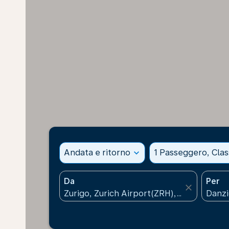
Andata e ritorno
expand_more
1 Passeggero, Cla
Da
Per
close