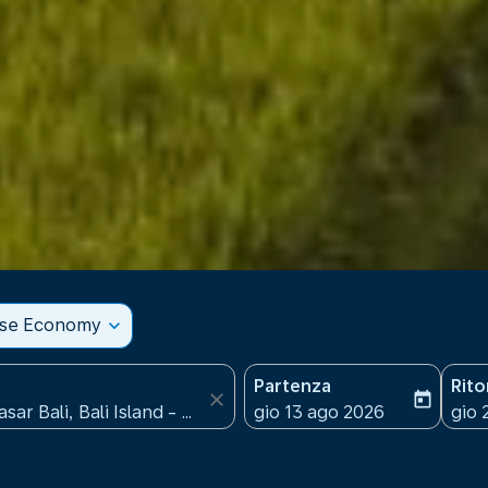
sse Economy
expand_more
Partenza
Rit
close
today
fc-booking-departure-date
fc-b
gio 13 ago 2026
gio 