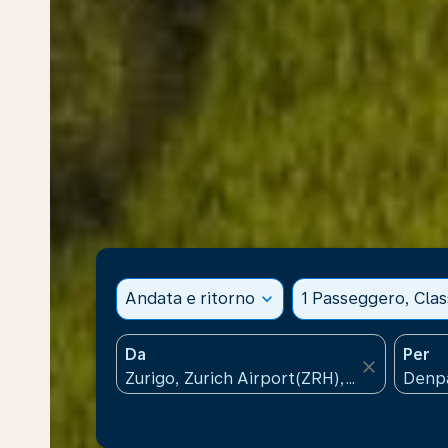
Andata e ritorno
expand_more
1 Passeggero, Cla
Da
Per
close