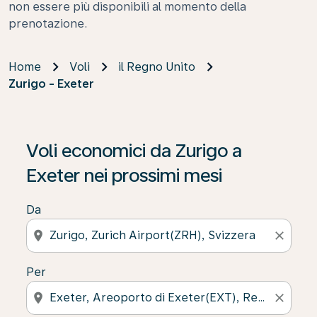
non essere più disponibili al momento della
prenotazione.
Home
Voli
il Regno Unito
Zurigo - Exeter
Voli economici da Zurigo a
Exeter nei prossimi mesi
Da
location_on
close
Per
location_on
close