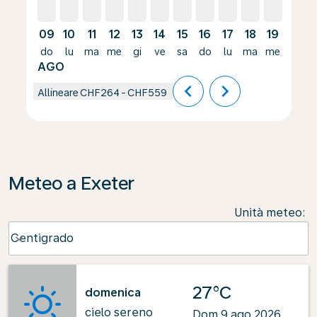
09
10
11
12
13
14
15
16
17
18
19
20
do
lu
ma
me
gi
ve
sa
do
lu
ma
me
gi
AGO
chevron_left
chevron_right
Allineare
CHF264
-
CHF559
Meteo a Exeter
Unità meteo
:
Weather unit option Centigrado Selected
Centigrado
keyboard_arrow_down
27°C
domenica
cielo sereno
Dom 9 ago 2026