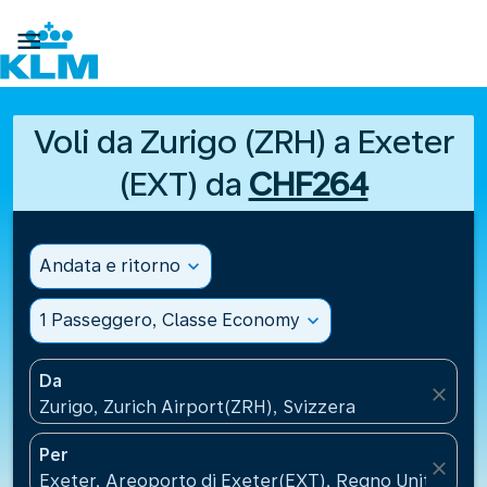

Voli da Zurigo (ZRH) a Exeter
(EXT) da
CHF264
Andata e ritorno
expand_more
1 Passeggero, Classe Economy
expand_more
Da
close
Zurigo, Zurich Airport(ZRH), Svizzera
Per
close
Exeter, Areoporto di Exeter(EXT), Regno Unito