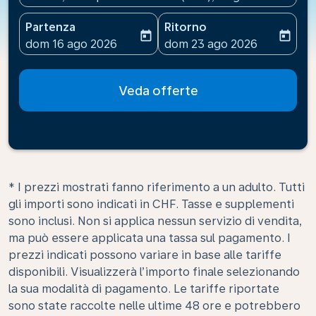
Partenza
Ritorno
today
today
fc-booking-departure-date-aria-label
fc-booking-return-date-ari
dom 16 ago 2026
dom 23 ago 2026
Veda offerte
* I prezzi mostrati fanno riferimento a un adulto. Tutti
gli importi sono indicati in CHF. Tasse e supplementi
sono inclusi. Non si applica nessun servizio di vendita,
ma può essere applicata una tassa sul pagamento. I
prezzi indicati possono variare in base alle tariffe
disponibili. Visualizzerà l’importo finale selezionando
la sua modalità di pagamento. Le tariffe riportate
sono state raccolte nelle ultime 48 ore e potrebbero