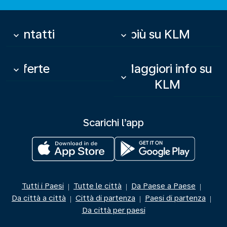
Contatti
Di più su KLM
keyboard_arrow_down
keyboard_arrow_down
Offerte
Maggiori info su
keyboard_arrow_down
keyboard_arrow_down
KLM
Scarichi l’app
Tutti i Paesi
Tutte le città
Da Paese a Paese
|
|
|
Da città a città
Città di partenza
Paesi di partenza
|
|
|
Da città per paesi