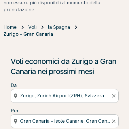
non essere più disponibili al momento della
prenotazione.
Home
Voli
la Spagna
Zurigo - Gran Canaria
Se non trova risultati, faccia clic su “Cerca le offerte” p
Voli economici da Zurigo a Gran
Canaria nei prossimi mesi
Da
location_on
close
Per
location_on
close