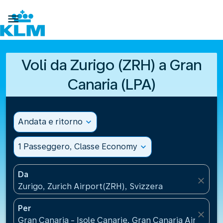

Voli da Zurigo (ZRH) a Gran
Canaria (LPA)
Andata e ritorno
expand_more
1 Passeggero, Classe Economy
expand_more
Da
close
Zurigo, Zurich Airport(ZRH), Svizzera
Per
close
Gran Canaria - Isole Canarie, Gran Canaria Airport(