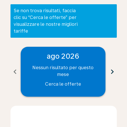
Se non trova risultati, faccia
clic su “Cerca le offerte” per
visualizzare le nostre migliori
tariffe
ago 2026
Nessun risultato per questo
Ne
chevron_left
chevron_right
mese
Cerca le offerte
Displaying fares for agosto-2026