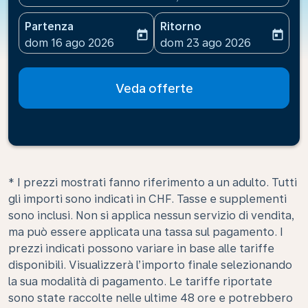
Partenza
Ritorno
today
today
fc-booking-departure-date-aria-label
fc-booking-return-date-ari
dom 16 ago 2026
dom 23 ago 2026
Veda offerte
* I prezzi mostrati fanno riferimento a un adulto. Tutti
gli importi sono indicati in CHF. Tasse e supplementi
sono inclusi. Non si applica nessun servizio di vendita,
ma può essere applicata una tassa sul pagamento. I
prezzi indicati possono variare in base alle tariffe
disponibili. Visualizzerà l’importo finale selezionando
la sua modalità di pagamento. Le tariffe riportate
sono state raccolte nelle ultime 48 ore e potrebbero