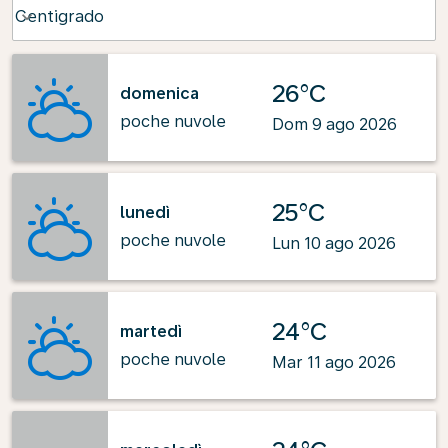
Weather unit option Centigrado Selected
Centigrado
keyboard_arrow_down
26°C
domenica
poche nuvole
Dom 9 ago 2026
25°C
lunedì
poche nuvole
Lun 10 ago 2026
24°C
martedì
poche nuvole
Mar 11 ago 2026