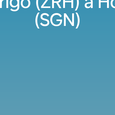
urigo (ZRH) a H
(SGN)