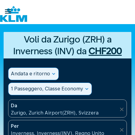

Voli da Zurigo (ZRH) a
Inverness (INV) da
CHF200
Andata e ritorno
expand_more
1 Passeggero, Classe Economy
expand_more
Da
close
Zurigo, Zurich Airport(ZRH), Svizzera
Per
close
Inverness, Inverness(INV), Regno Unito