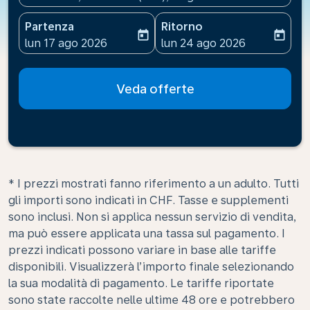
Partenza
Ritorno
today
today
fc-booking-departure-date-aria-label
fc-booking-return-date-ari
lun 17 ago 2026
lun 24 ago 2026
Veda offerte
* I prezzi mostrati fanno riferimento a un adulto. Tutti
gli importi sono indicati in CHF. Tasse e supplementi
sono inclusi. Non si applica nessun servizio di vendita,
ma può essere applicata una tassa sul pagamento. I
prezzi indicati possono variare in base alle tariffe
disponibili. Visualizzerà l’importo finale selezionando
la sua modalità di pagamento. Le tariffe riportate
sono state raccolte nelle ultime 48 ore e potrebbero