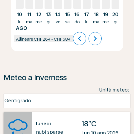
10
11
12
13
14
15
16
17
18
19
20
21
lu
ma
me
gi
ve
sa
do
lu
ma
me
gi
ve
AGO
chevron_left
chevron_right
Allineare
CHF264
-
CHF584
Meteo a Inverness
Unità meteo
:
Weather unit option Centigrado Selected
Centigrado
keyboard_arrow_down
18°C
lunedì
nubi sparse
Lun 10 ago 2026