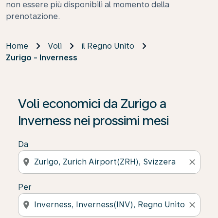
non essere più disponibili al momento della
prenotazione.
Home
Voli
il Regno Unito
Zurigo - Inverness
Voli economici da Zurigo a
Inverness nei prossimi mesi
Da
location_on
close
Per
location_on
close