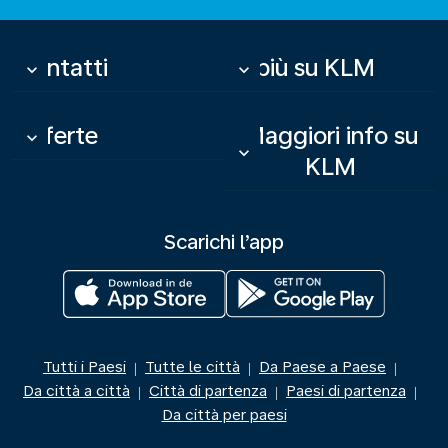
Contatti
Di più su KLM
keyboard_arrow_down
keyboard_arrow_down
Offerte
Maggiori info su
keyboard_arrow_down
keyboard_arrow_down
KLM
Scarichi l’app
Tutti i Paesi
Tutte le città
Da Paese a Paese
|
|
|
Da città a città
Città di partenza
Paesi di partenza
|
|
|
Da città per paesi