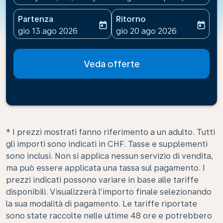
Partenza
Ritorno
today
today
fc-booking-departure-date-aria-label
fc-booking-return-date-ari
gio 13 ago 2026
gio 20 ago 2026
Veda offerte
* I prezzi mostrati fanno riferimento a un adulto. Tutti
gli importi sono indicati in CHF. Tasse e supplementi
sono inclusi. Non si applica nessun servizio di vendita,
ma può essere applicata una tassa sul pagamento. I
prezzi indicati possono variare in base alle tariffe
disponibili. Visualizzerà l’importo finale selezionando
la sua modalità di pagamento. Le tariffe riportate
sono state raccolte nelle ultime 48 ore e potrebbero