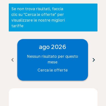
Se non trova risultati, faccia
clic su “Cerca le offerte” per
visualizzare le nostre migliori
tariffe
ago 2026
Nessun risultato per questo
Ne
chevron_left
chevron_right
mese
Cerca le offerte
Displaying fares for agosto-2026