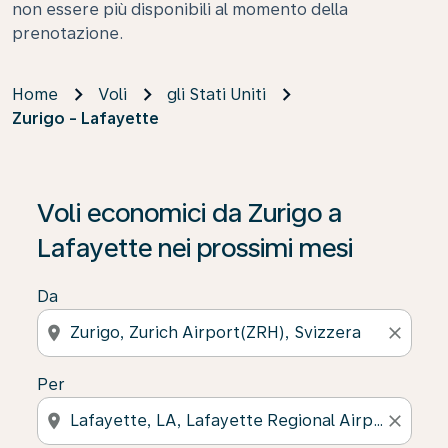
non essere più disponibili al momento della
prenotazione.
Home
Voli
gli Stati Uniti
Zurigo - Lafayette
Se non trova risultati, faccia clic su “Cerca le offerte” p
Voli economici da Zurigo a
Lafayette nei prossimi mesi
Da
location_on
close
Per
location_on
close