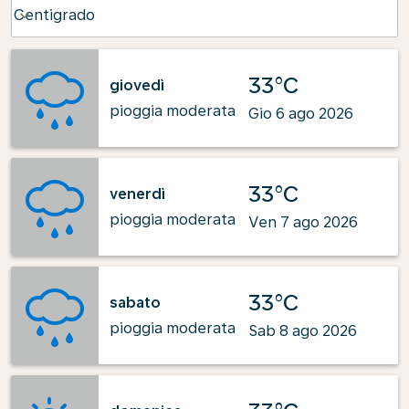
Weather unit option Centigrado Selected
Centigrado
keyboard_arrow_down
33°C
giovedì
pioggia moderata
Gio 6 ago 2026
33°C
venerdì
pioggia moderata
Ven 7 ago 2026
33°C
sabato
pioggia moderata
Sab 8 ago 2026