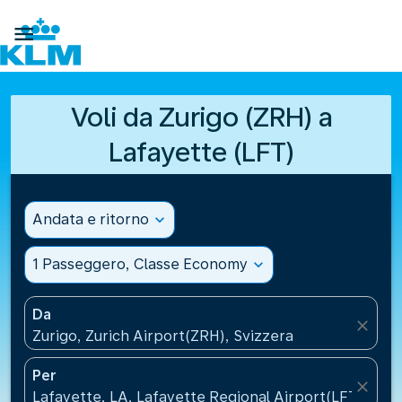

Voli da Zurigo (ZRH) a
Lafayette (LFT)
Andata e ritorno
expand_more
1 Passeggero, Classe Economy
expand_more
Da
close
Zurigo, Zurich Airport(ZRH), Svizzera
Per
close
Lafayette, LA, Lafayette Regional Airport(LFT), Stat