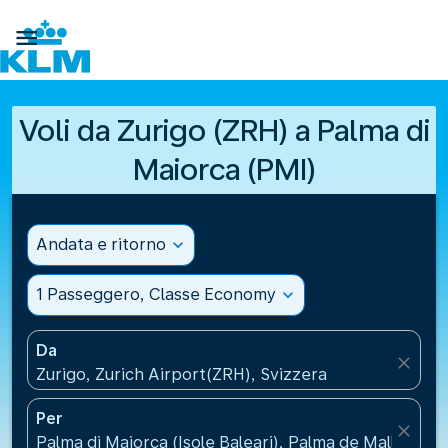

Voli da Zurigo (ZRH) a Palma di
Maiorca (PMI)
Andata e ritorno
expand_more
1 Passeggero, Classe Economy
expand_more
Da
close
Zurigo, Zurich Airport(ZRH), Svizzera
Per
close
Palma di Maiorca (Isole Baleari), Palma de Mallorca 