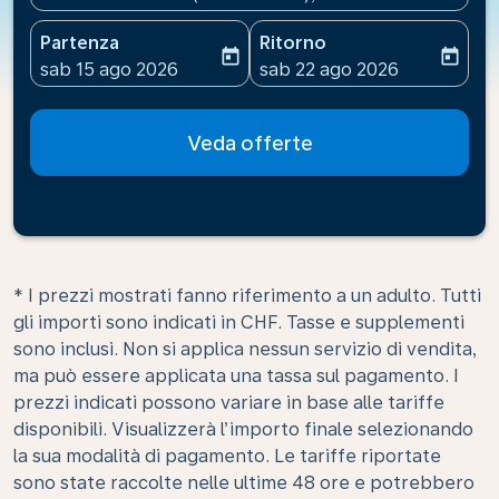
Partenza
Ritorno
today
today
fc-booking-departure-date-aria-label
fc-booking-return-date-ari
sab 15 ago 2026
sab 22 ago 2026
Veda offerte
* I prezzi mostrati fanno riferimento a un adulto. Tutti
gli importi sono indicati in CHF. Tasse e supplementi
sono inclusi. Non si applica nessun servizio di vendita,
ma può essere applicata una tassa sul pagamento. I
prezzi indicati possono variare in base alle tariffe
disponibili. Visualizzerà l’importo finale selezionando
la sua modalità di pagamento. Le tariffe riportate
sono state raccolte nelle ultime 48 ore e potrebbero