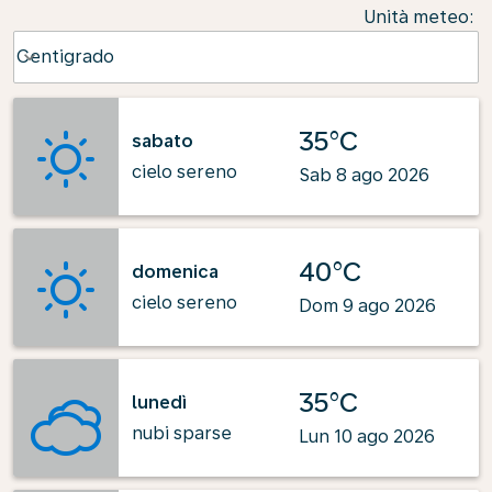
Unità meteo
:
Weather unit option Centigrado Selected
Centigrado
keyboard_arrow_down
35°C
sabato
cielo sereno
Sab 8 ago 2026
40°C
domenica
cielo sereno
Dom 9 ago 2026
35°C
lunedì
nubi sparse
Lun 10 ago 2026