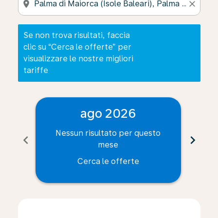
location_on
close
Se non trova risultati, faccia
clic su “Cerca le offerte” per
visualizzare le nostre migliori
tariffe
ago 2026
Nessun risultato per questo
Ne
chevron_left
chevron_right
mese
Cerca le offerte
Displaying fares for agosto-2026