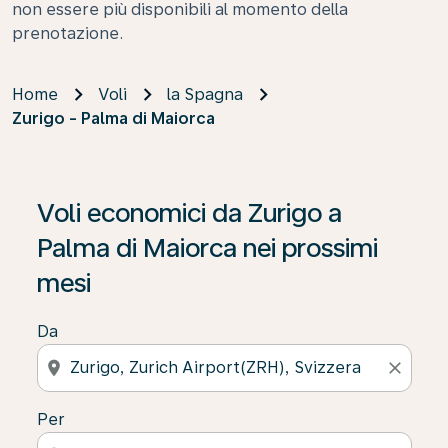
non essere più disponibili al momento della
prenotazione.
Home
Voli
la Spagna
Zurigo - Palma di Maiorca
Se non trova risultati, faccia clic su “Cerca le offerte” p
Voli economici da Zurigo a
Palma di Maiorca nei prossimi
mesi
Da
location_on
close
Per