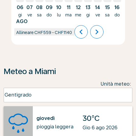
06
07
08
09
10
11
12
13
14
15
16
17
gi
ve
sa
do
lu
ma
me
gi
ve
sa
do
lu
AGO
chevron_left
chevron_right
Allineare
CHF559
-
CHF1140
Meteo a Miami
Unità meteo
:
Weather unit option Centigrado Selected
Centigrado
keyboard_arrow_down
30°C
giovedì
pioggia leggera
Gio 6 ago 2026