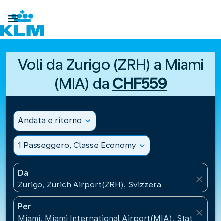

Voli da Zurigo (ZRH) a Miami
(MIA) da
CHF559
Andata e ritorno
expand_more
1 Passeggero, Classe Economy
expand_more
Da
close
Zurigo, Zurich Airport(ZRH), Svizzera
Per
close
Miami, Miami International Airport(MIA), Stati Uniti 