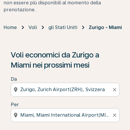
non essere più disponibili al momento della
prenotazione.
Home
Voli
gli Stati Uniti
Zurigo - Miami
Voli economici da Zurigo a
Miami nei prossimi mesi
Da
location_on
close
Per
location_on
close