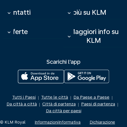
Contatti
Di più su KLM
keyboard_arrow_down
keyboard_arrow_down
Offerte
Maggiori info su
keyboard_arrow_down
keyboard_arrow_down
KLM
Scarichi l’app
Tutti i Paesi
Tutte le città
Da Paese a Paese
|
|
|
Da città a città
Città di partenza
Paesi di partenza
|
|
|
Da città per paesi
© KLM Royal
Informazioni
Informativa
Dichiarazione