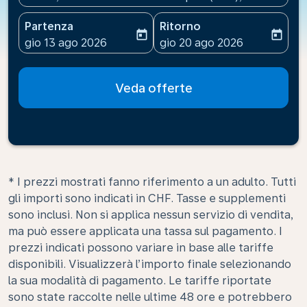
Partenza
Ritorno
today
today
fc-booking-departure-date-aria-label
fc-booking-return-date-ari
gio 13 ago 2026
gio 20 ago 2026
Veda offerte
* I prezzi mostrati fanno riferimento a un adulto. Tutti
gli importi sono indicati in CHF. Tasse e supplementi
sono inclusi. Non si applica nessun servizio di vendita,
ma può essere applicata una tassa sul pagamento. I
prezzi indicati possono variare in base alle tariffe
disponibili. Visualizzerà l’importo finale selezionando
la sua modalità di pagamento. Le tariffe riportate
sono state raccolte nelle ultime 48 ore e potrebbero