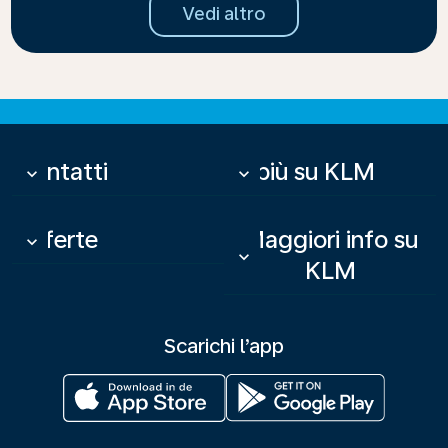
Vedi altro
Contatti
Di più su KLM
keyboard_arrow_down
keyboard_arrow_down
Offerte
Maggiori info su
keyboard_arrow_down
keyboard_arrow_down
KLM
Scarichi l’app