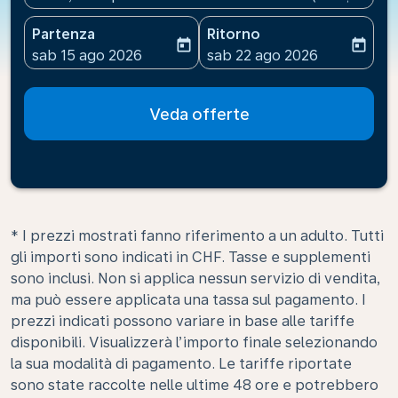
Partenza
Ritorno
today
today
fc-booking-departure-date-aria-label
fc-booking-return-date-ari
sab 15 ago 2026
sab 22 ago 2026
Veda offerte
* I prezzi mostrati fanno riferimento a un adulto. Tutti
gli importi sono indicati in CHF. Tasse e supplementi
sono inclusi. Non si applica nessun servizio di vendita,
ma può essere applicata una tassa sul pagamento. I
prezzi indicati possono variare in base alle tariffe
disponibili. Visualizzerà l’importo finale selezionando
la sua modalità di pagamento. Le tariffe riportate
sono state raccolte nelle ultime 48 ore e potrebbero