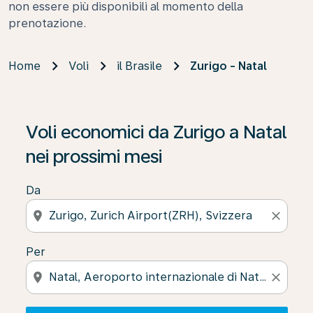
non essere più disponibili al momento della
prenotazione.
Home
Voli
il Brasile
Zurigo - Natal
Se non trova risultati, faccia clic su “Cerca le offerte” p
Voli economici da Zurigo a Natal
nei prossimi mesi
Da
location_on
close
Per
location_on
close