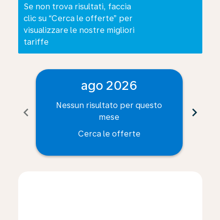
Se non trova risultati, faccia
clic su “Cerca le offerte” per
visualizzare le nostre migliori
tariffe
ago 2026
Nessun risultato per questo
Ne
chevron_left
chevron_right
mese
Cerca le offerte
Displaying fares for agosto-2026