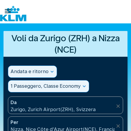

Voli da Zurigo (ZRH) a Nizza
(NCE)
Andata e ritorno
expand_more
1 Passeggero, Classe Economy
expand_more
Da
close
Zurigo, Zurich Airport(ZRH), Svizzera
Per
close
Nizza, Nice Côte d'Azur Airport(NCE), Francia