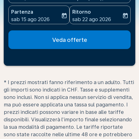
Partenza
Ritorno
today
today
fc-booking-departure-date-aria-label
fc-booking-return-date-ari
sab 15 ago 2026
sab 22 ago 2026
Veda offerte
* I prezzi mostrati fanno riferimento a un adulto. Tutti
gli importi sono indicati in CHF. Tasse e supplementi
sono inclusi. Non si applica nessun servizio di vendita,
ma può essere applicata una tassa sul pagamento. I
prezzi indicati possono variare in base alle tariffe
disponibili. Visualizzerà l’importo finale selezionando
la sua modalità di pagamento. Le tariffe riportate
sono state raccolte nelle ultime 48 ore e potrebbero