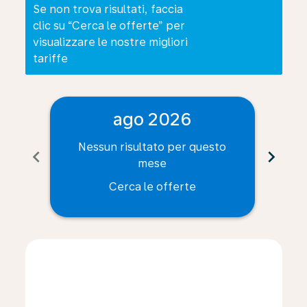
Se non trova risultati, faccia
clic su “Cerca le offerte” per
visualizzare le nostre migliori
tariffe
ago 2026
Nessun risultato per questo
Ne
chevron_left
chevron_right
mese
Cerca le offerte
Displaying fares for agosto-2026