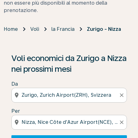
non essere più disponibili al momento della
prenotazione.
Home
Voli
la Francia
Zurigo - Nizza
Se non trova risultati, faccia clic su “Cerca le offerte” p
Voli economici da Zurigo a Nizza
nei prossimi mesi
Da
location_on
close
Per
location_on
close