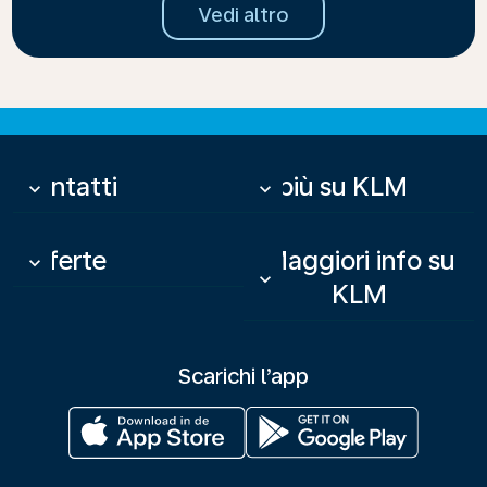
Vedi altro
Contatti
Di più su KLM
keyboard_arrow_down
keyboard_arrow_down
Offerte
Maggiori info su
keyboard_arrow_down
keyboard_arrow_down
KLM
Scarichi l’app