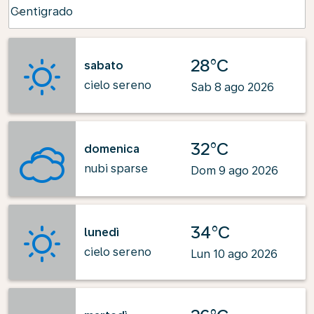
Weather unit option Centigrado Selected
Centigrado
keyboard_arrow_down
28°C
sabato
cielo sereno
Sab 8 ago 2026
32°C
domenica
nubi sparse
Dom 9 ago 2026
34°C
lunedì
cielo sereno
Lun 10 ago 2026