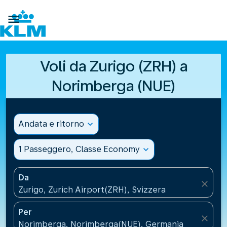

Voli da Zurigo (ZRH) a
Norimberga (NUE)
Andata e ritorno
expand_more
1 Passeggero, Classe Economy
expand_more
Da
close
Zurigo, Zurich Airport(ZRH), Svizzera
Per
close
Norimberga, Norimberga(NUE), Germania