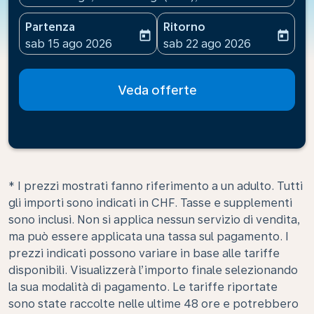
Partenza
Ritorno
today
today
fc-booking-departure-date-aria-label
fc-booking-return-date-ari
sab 15 ago 2026
sab 22 ago 2026
Veda offerte
* I prezzi mostrati fanno riferimento a un adulto. Tutti
gli importi sono indicati in CHF. Tasse e supplementi
sono inclusi. Non si applica nessun servizio di vendita,
ma può essere applicata una tassa sul pagamento. I
prezzi indicati possono variare in base alle tariffe
disponibili. Visualizzerà l’importo finale selezionando
la sua modalità di pagamento. Le tariffe riportate
sono state raccolte nelle ultime 48 ore e potrebbero