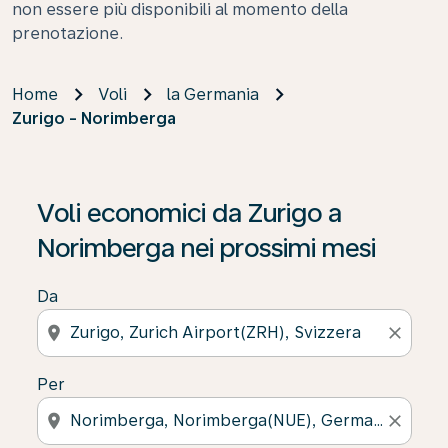
non essere più disponibili al momento della
prenotazione.
Home
Voli
la Germania
Zurigo - Norimberga
Se non trova risultati, faccia clic su “Cerca le offerte” p
Voli economici da Zurigo a
Norimberga nei prossimi mesi
Da
location_on
close
Per
location_on
close