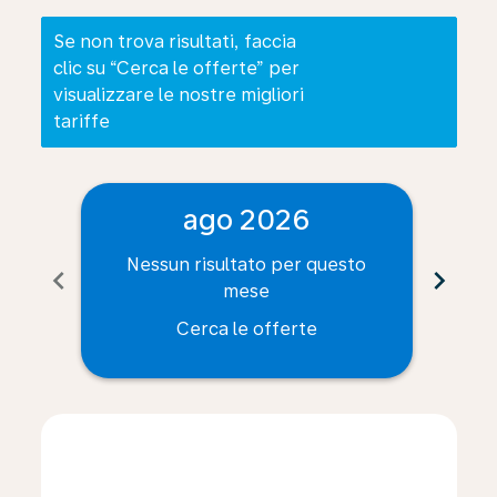
Se non trova risultati, faccia
clic su “Cerca le offerte” per
visualizzare le nostre migliori
tariffe
ago 2026
Nessun risultato per questo
Ne
chevron_left
chevron_right
mese
Cerca le offerte
Displaying fares for agosto-2026