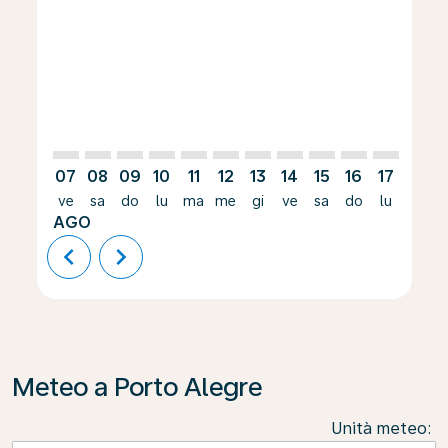
ZRH–POA: cmp-view-offers-disclaimer. Cerca le offer
ZRH–POA: cmp-view-offers-disclaimer. Cerca le o
ZRH–POA: cmp-view-offers-disclaimer. Cerca 
ZRH–POA: cmp-view-offers-disclaimer. Ce
ZRH–POA: cmp-view-offers-disclaimer
ZRH–POA: cmp-view-offers-discl
ZRH–POA: cmp-view-offers-d
ZRH–POA: cmp-view-offe
ZRH–POA: cmp-view-
ZRH–POA: cmp-v
ZRH–POA: 
ZRH–P
Z
07
08
09
10
11
12
13
14
15
16
17
18
ve
sa
do
lu
ma
me
gi
ve
sa
do
lu
ma
AGO
chevron_left
chevron_right
Meteo a Porto Alegre
Unità meteo
: