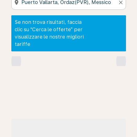
location_on
close
Se non trova risultati, faccia
clic su “Cerca le offerte” per
visualizzare le nostre migliori
tariffe
chevron_left
chevron_right