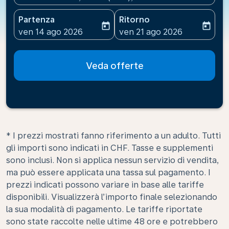
Partenza
Ritorno
today
today
fc-booking-departure-date-aria-label
fc-booking-return-date-ari
ven 14 ago 2026
ven 21 ago 2026
Veda offerte
* I prezzi mostrati fanno riferimento a un adulto. Tutti
gli importi sono indicati in CHF. Tasse e supplementi
sono inclusi. Non si applica nessun servizio di vendita,
ma può essere applicata una tassa sul pagamento. I
prezzi indicati possono variare in base alle tariffe
disponibili. Visualizzerà l’importo finale selezionando
la sua modalità di pagamento. Le tariffe riportate
sono state raccolte nelle ultime 48 ore e potrebbero