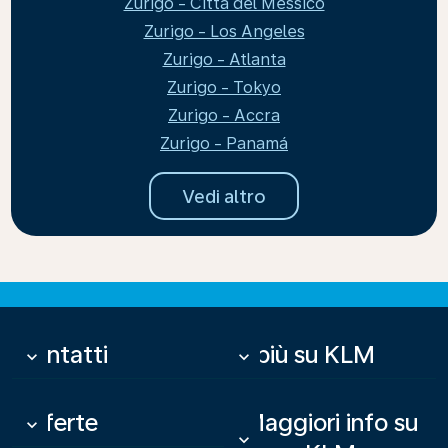
Zurigo - Città del Messico
Zurigo - Los Angeles
Zurigo - Atlanta
Zurigo - Tokyo
Zurigo - Accra
Zurigo - Panamá
Vedi altro
Contatti
Di più su KLM
keyboard_arrow_down
keyboard_arrow_down
Offerte
Maggiori info su
keyboard_arrow_down
keyboard_arrow_down