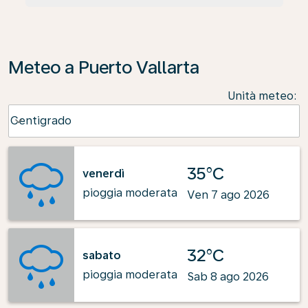
Meteo a Puerto Vallarta
Unità meteo
:
Weather unit option Centigrado Selected
Centigrado
keyboard_arrow_down
35°C
venerdì
pioggia moderata
Ven 7 ago 2026
32°C
sabato
pioggia moderata
Sab 8 ago 2026