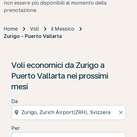
non essere più disponibili al momento della
prenotazione.
Home
Voli
il Messico
Zurigo - Puerto Vallarta
Se non trova risultati, faccia clic su “Cerca le offerte” p
Voli economici da Zurigo a
Puerto Vallarta nei prossimi
mesi
Da
location_on
close
Per