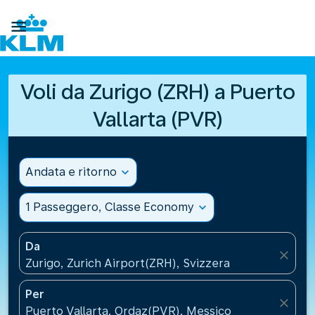

Voli da Zurigo (ZRH) a Puerto
Vallarta (PVR)
Andata e ritorno
expand_more
1 Passeggero, Classe Economy
expand_more
Da
close
Zurigo, Zurich Airport(ZRH), Svizzera
Per
close
Puerto Vallarta, Ordaz(PVR), Messico