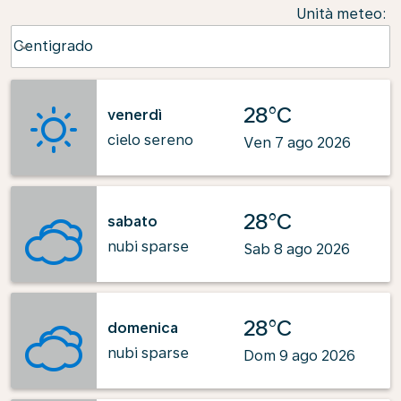
Unità meteo
:
Weather unit option Centigrado Selected
Centigrado
keyboard_arrow_down
28°C
venerdì
cielo sereno
Ven 7 ago 2026
28°C
sabato
nubi sparse
Sab 8 ago 2026
28°C
domenica
nubi sparse
Dom 9 ago 2026