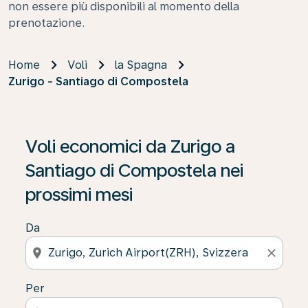
non essere più disponibili al momento della
prenotazione.
Home
Voli
la Spagna
Zurigo - Santiago di Compostela
Se non trova risultati, faccia clic su “Cerca le offerte” p
Voli economici da Zurigo a
Santiago di Compostela nei
prossimi mesi
Da
location_on
close
Per