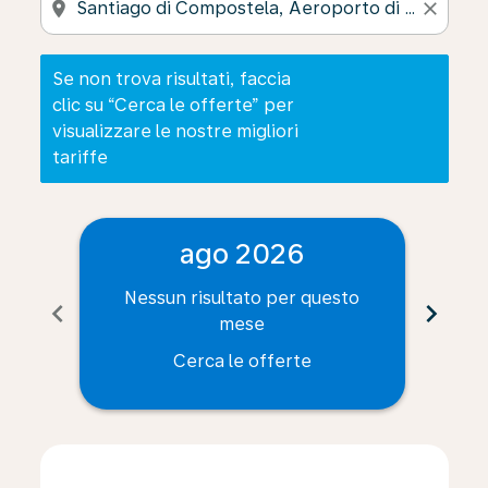
location_on
close
Se non trova risultati, faccia
clic su “Cerca le offerte” per
visualizzare le nostre migliori
tariffe
ago 2026
Nessun risultato per questo
Ne
chevron_left
chevron_right
mese
Cerca le offerte
Displaying fares for agosto-2026