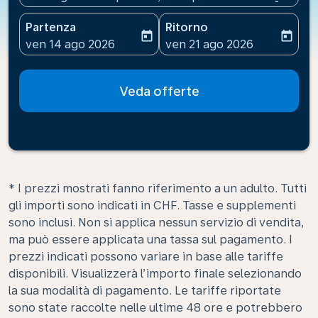
Partenza
Ritorno
today
today
fc-booking-departure-date-aria-label
fc-booking-return-date-ari
ven 14 ago 2026
ven 21 ago 2026
Veda offerte
* I prezzi mostrati fanno riferimento a un adulto. Tutti
gli importi sono indicati in CHF. Tasse e supplementi
sono inclusi. Non si applica nessun servizio di vendita,
ma può essere applicata una tassa sul pagamento. I
prezzi indicati possono variare in base alle tariffe
disponibili. Visualizzerà l’importo finale selezionando
la sua modalità di pagamento. Le tariffe riportate
sono state raccolte nelle ultime 48 ore e potrebbero