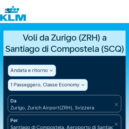

Voli da Zurigo (ZRH) a
Santiago di Compostela (SCQ)
Andata e ritorno
expand_more
1 Passeggero, Classe Economy
expand_more
Da
close
Zurigo, Zurich Airport(ZRH), Svizzera
Per
close
Santiago di Compostela, Aeroporto di Santiago di 