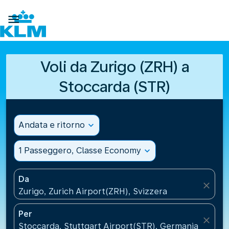

Voli da Zurigo (ZRH) a
Stoccarda (STR)
Andata e ritorno
expand_more
1 Passeggero, Classe Economy
expand_more
Da
close
Zurigo, Zurich Airport(ZRH), Svizzera
Per
close
Stoccarda, Stuttgart Airport(STR), Germania