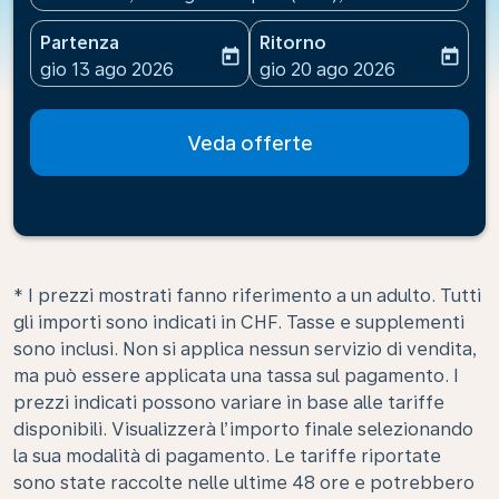
Partenza
Ritorno
today
today
fc-booking-departure-date-aria-label
fc-booking-return-date-ari
gio 13 ago 2026
gio 20 ago 2026
Veda offerte
* I prezzi mostrati fanno riferimento a un adulto. Tutti
gli importi sono indicati in CHF. Tasse e supplementi
sono inclusi. Non si applica nessun servizio di vendita,
ma può essere applicata una tassa sul pagamento. I
prezzi indicati possono variare in base alle tariffe
disponibili. Visualizzerà l’importo finale selezionando
la sua modalità di pagamento. Le tariffe riportate
sono state raccolte nelle ultime 48 ore e potrebbero