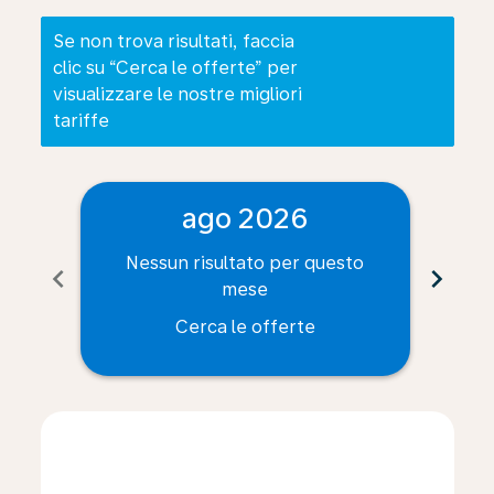
Se non trova risultati, faccia
clic su “Cerca le offerte” per
visualizzare le nostre migliori
tariffe
ago 2026
Nessun risultato per questo
Ne
chevron_left
chevron_right
mese
Cerca le offerte
Displaying fares for agosto-2026