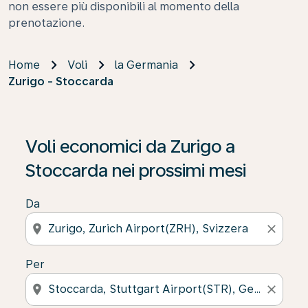
non essere più disponibili al momento della
prenotazione.
Home
Voli
la Germania
Zurigo - Stoccarda
Se non trova risultati, faccia clic su “Cerca le offerte” p
Voli economici da Zurigo a
Stoccarda nei prossimi mesi
Da
location_on
close
Per
location_on
close