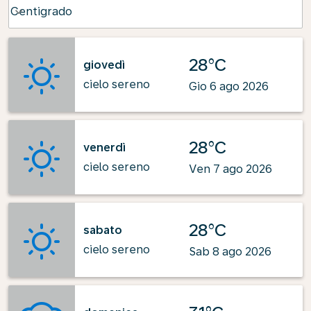
Weather unit option Centigrado Selected
Centigrado
keyboard_arrow_down
28°C
giovedì
cielo sereno
Gio 6 ago 2026
28°C
venerdì
cielo sereno
Ven 7 ago 2026
28°C
sabato
cielo sereno
Sab 8 ago 2026