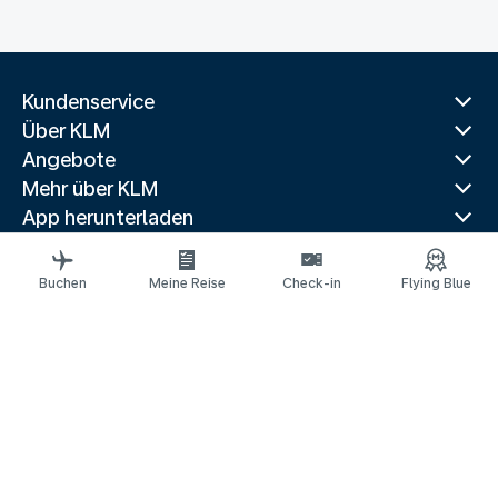
Kundenservice
Über KLM
Angebote
Mehr über KLM
App herunterladen
Verwandte Websites
Reiseführer
Buchen
Meine Reise
Check-in
Flying Blue
Beliebte Reiseziele
Beliebte Länder
Beliebte Strecken
Rechtliche Informationen
Datenschutzerklärung
Erklärung über barrierefreie Webinhalte