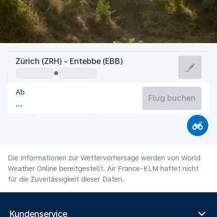
Uganda
Zürich (ZRH) - Entebbe (EBB)
Entebbe
Ab
22°C
Uganda
Flug buchen
Flugzeit
Aug
Die Informationen zur Wettervorhersage werden von World
Weather Online bereitgestellt. Air France-KLM haftet nicht
für die Zuverlässigkeit dieser Daten.
Kundenservice