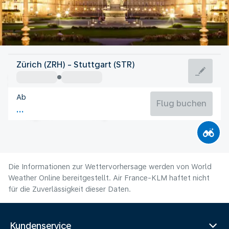
Deutschland
Zürich (ZRH) - Stuttgart (STR)
Stuttgart
Ab
19°C
Deutschland
Flug buchen
Flugzeit
Aug
Die Informationen zur Wettervorhersage werden von World
Weather Online bereitgestellt. Air France-KLM haftet nicht
für die Zuverlässigkeit dieser Daten.
Kundenservice