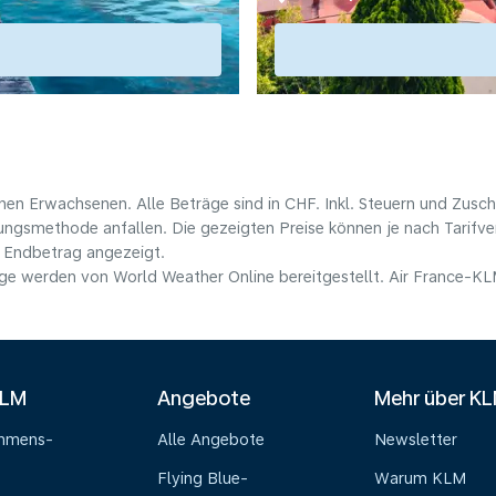
nen Erwachsenen. Alle Beträge sind in CHF. Inkl. Steuern und Zusc
lungsmethode anfallen. Die gezeigten Preise können je nach Tarifver
 Endbetrag angezeigt.
e werden von World Weather Online bereitgestellt. Air France-KLM 
KLM
Angebote
Mehr über K
ehmens-
Alle Angebote
Newsletter
Flying Blue-
Warum KLM