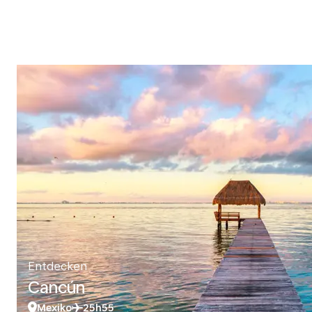
Entdecken
Cancún
Mexiko
25h55