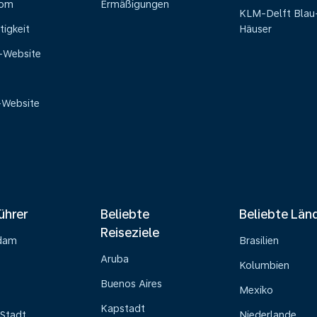
oom
Ermäßigungen
KLM-Delft Blau
tigkeit
Häuser
e-Website
-Website
ührer
Beliebte
Beliebte Län
Reiseziele
dam
Brasilien
Aruba
Kolumbien
Buenos Aires
Mexiko
Kapstadt
Stadt
Niederlande