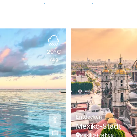
29°C
Aug
Entdecken
Mexiko-Stadt
Mexiko
14h09