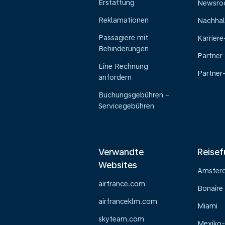
Erstattung
Newsr
Reklamationen
Nachhal
Passagiere mit
Karrier
Behinderungen
Partner
Eine Rechnung
Partner
anfordern
Buchungsgebühren –
Servicegebühren
Verwandte
Reisef
Websites
Amster
airfrance.com
Bonaire
airfranceklm.com
Miami
skyteam.com
Mexiko-