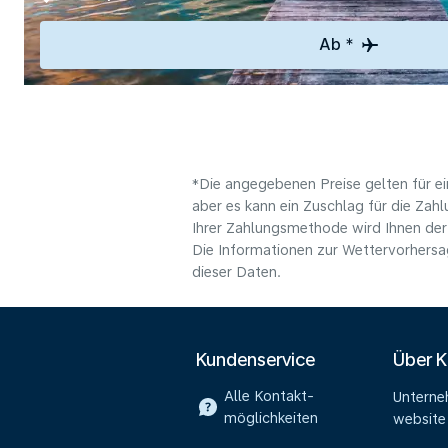
Ab *
*Die angegebenen Preise gelten für ei
aber es kann ein Zuschlag für die Zah
Ihrer Zahlungsmethode wird Ihnen der
Die Informationen zur Wettervorhersag
dieser Daten.
Kundenservice
Über 
Alle Kontakt-
Untern
möglichkeiten
website