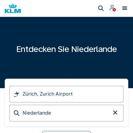
Entdecken Sie Niederlande
Ich
reise
von
Ankunft
in