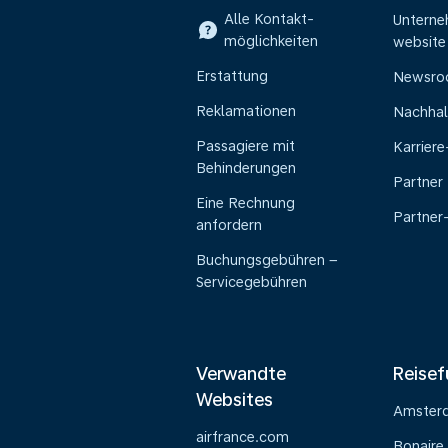
Alle Kontakt-
Untern
möglichkeiten
website
Erstattung
Newsr
Reklamationen
Nachhal
Passagiere mit
Karrier
Behinderungen
Partner
Eine Rechnung
Partner
anfordern
Buchungsgebühren –
Servicegebühren
Verwandte
Reisef
Websites
Amster
airfrance.com
Bonaire