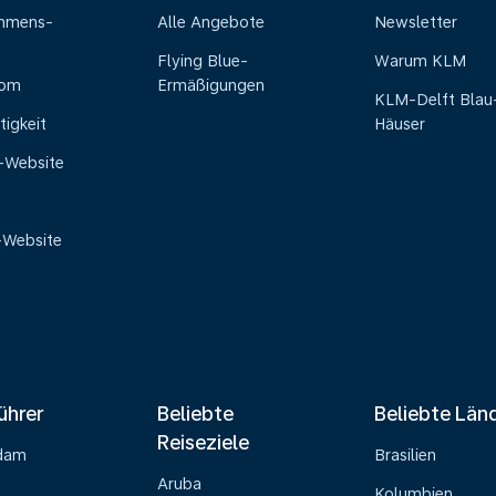
ehmens-
Alle Angebote
Newsletter
Flying Blue-
Warum KLM
oom
Ermäßigungen
KLM-Delft Blau
tigkeit
Häuser
e-Website
-Website
ührer
Beliebte
Beliebte Län
Reiseziele
dam
Brasilien
Aruba
Kolumbien