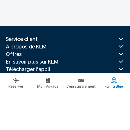
Service client
À propos de KLM
Offres
En savoir plus sur KLM
Télécharger l'appli
Sites Web associés
Guides de voyage
Réserver
Mon Voyage
L’enregistrement
Flying Blue
Villes populaires
Pays populaires
Vols populaires