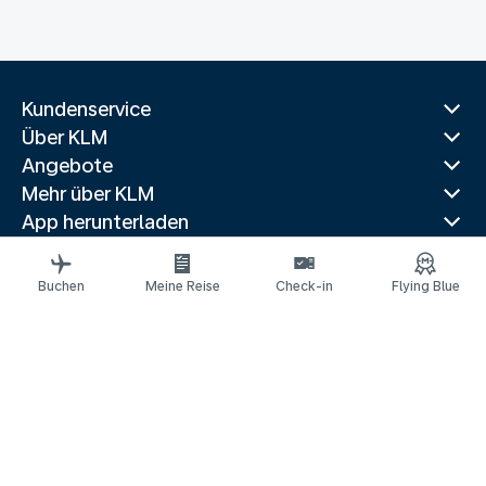
Kundenservice
Über KLM
Angebote
Mehr über KLM
App herunterladen
Verwandte Websites
Reiseführer
Buchen
Meine Reise
Check-in
Flying Blue
Beliebte Reiseziele
Beliebte Länder
Beliebte Strecken
Rechtliche Informationen
Datenschutzerklärung
Erklärung über barrierefreie Webinhalte