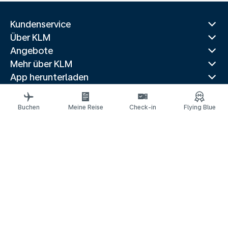
Kundenservice
Über KLM
Angebote
Mehr über KLM
App herunterladen
Verwandte Websites
Reiseführer
Buchen
Meine Reise
Check-in
Flying Blue
Beliebte Reiseziele
Beliebte Länder
Beliebte Strecken
Rechtliche Informationen
Datenschutzerklärung
Erklärung über barrierefreie Webinhalte
© 2026 KLM
Cookie-Einstellungen