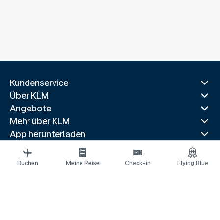
Kundenservice
Über KLM
Angebote
Mehr über KLM
App herunterladen
Verwandte Websites
Reiseführer
Buchen
Meine Reise
Check-in
Flying Blue
Beliebte Reiseziele
Beliebte Länder
Beliebte Strecken