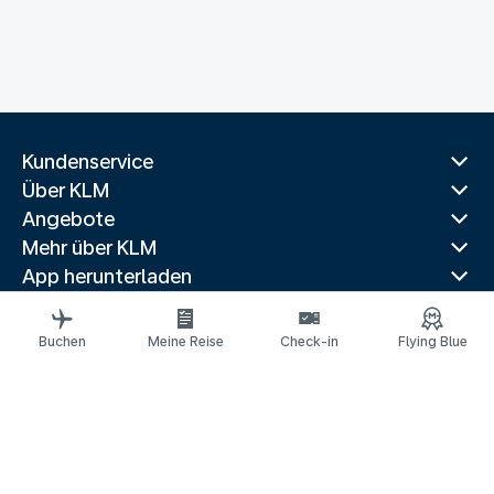
Kundenservice
Über KLM
Angebote
Mehr über KLM
App herunterladen
Verwandte Websites
Reiseführer
Buchen
Meine Reise
Check-in
Flying Blue
Beliebte Reiseziele
Beliebte Länder
Beliebte Strecken