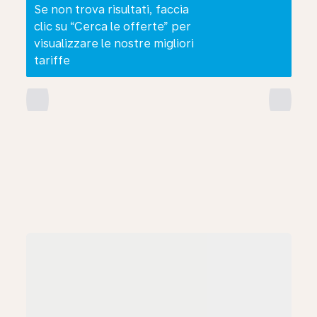
Se non trova risultati, faccia
clic su “Cerca le offerte” per
visualizzare le nostre migliori
tariffe
chevron_left
chevron_right