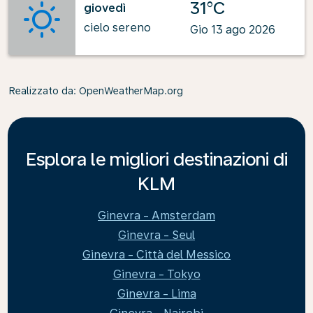
31°C
giovedì
cielo sereno
Gio 13 ago 2026
Realizzato da
: OpenWeatherMap.org
Esplora le migliori destinazioni di
KLM
Ginevra - Amsterdam
Ginevra - Seul
Ginevra - Città del Messico
Ginevra - Tokyo
Ginevra - Lima