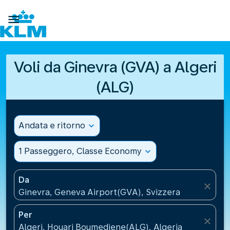

Voli da Ginevra (GVA) a Algeri
(ALG)
Andata e ritorno
expand_more
1 Passeggero, Classe Economy
expand_more
Da
close
Ginevra, Geneva Airport(GVA), Svizzera
Per
close
Algeri, Houari Boumediene(ALG), Algeria