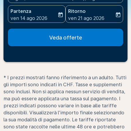
Partenza
Ritorno
today
today
fc-booking-departure-date-aria-label
fc-booking-return-date-ari
ven 14 ago 2026
ven 21 ago 2026
Veda offerte
* I prezzi mostrati fanno riferimento a un adulto. Tutti
gli importi sono indicati in CHF. Tasse e supplementi
sono inclusi. Non si applica nessun servizio di vendita,
ma può essere applicata una tassa sul pagamento. I
prezzi indicati possono variare in base alle tariffe
disponibili. Visualizzerà l’importo finale selezionando
la sua modalità di pagamento. Le tariffe riportate
sono state raccolte nelle ultime 48 ore e potrebbero