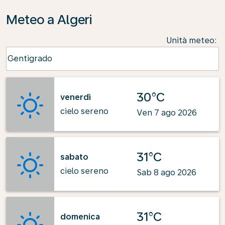
Meteo a Algeri
Unità meteo
:
Weather unit option Centigrado Selected
Centigrado
keyboard_arrow_down
30°C
venerdì
cielo sereno
Ven 7 ago 2026
31°C
sabato
cielo sereno
Sab 8 ago 2026
31°C
domenica