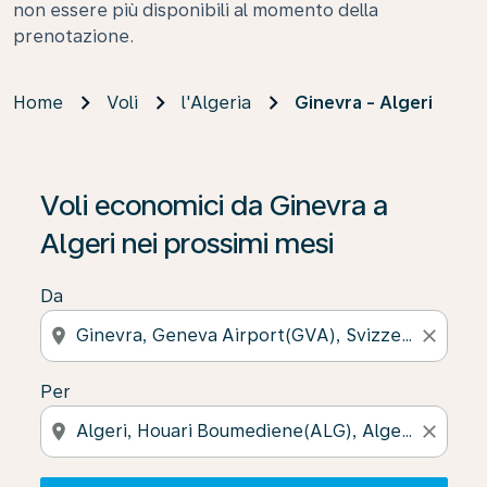
non essere più disponibili al momento della
prenotazione.
Home
Voli
l'Algeria
Ginevra - Algeri
Se non trova risultati, faccia clic su “Cerca le offerte” p
Voli economici da Ginevra a
Algeri nei prossimi mesi
Da
location_on
close
Per
location_on
close