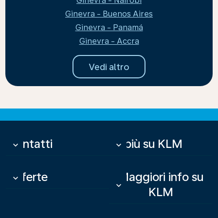
Ginevra - Nairobi
Ginevra - Buenos Aires
Ginevra - Panamá
Ginevra - Accra
Vedi altro
Contatti
Di più su KLM
keyboard_arrow_down
keyboard_arrow_down
Offerte
Maggiori info su
keyboard_arrow_down
keyboard_arrow_down
KLM