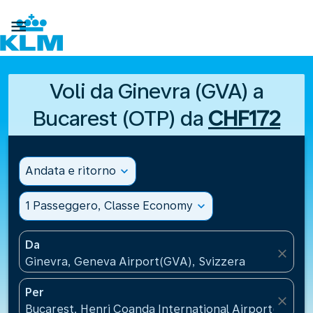

Voli da Ginevra (GVA) a
Bucarest (OTP) da
CHF172
Andata e ritorno
expand_more
1 Passeggero, Classe Economy
expand_more
Da
close
Ginevra, Geneva Airport(GVA), Svizzera
Per
close
Bucarest, Henri Coanda International Airport(OTP),