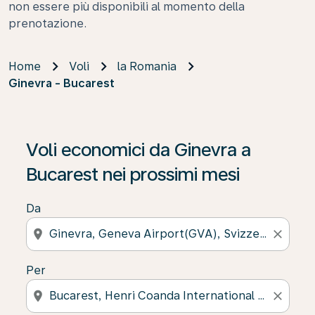
non essere più disponibili al momento della
prenotazione.
Home
Voli
la Romania
Ginevra - Bucarest
Voli economici da Ginevra a
Bucarest nei prossimi mesi
Da
location_on
close
Per
location_on
close