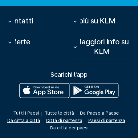
Contatti
Di più su KLM
keyboard_arrow_down
keyboard_arrow_down
Offerte
Maggiori info su
keyboard_arrow_down
keyboard_arrow_down
KLM
Scarichi l’app
Tutti i Paesi
Tutte le città
Da Paese a Paese
|
|
|
Da città a città
Città di partenza
Paesi di partenza
|
|
|
Da città per paesi