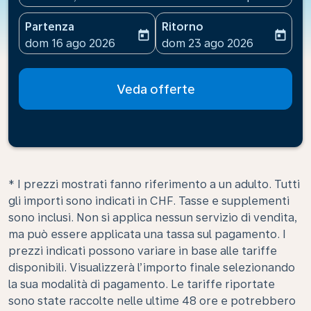
Partenza
Ritorno
today
today
fc-booking-departure-date-aria-label
fc-booking-return-date-ari
dom 16 ago 2026
dom 23 ago 2026
Veda offerte
* I prezzi mostrati fanno riferimento a un adulto. Tutti
gli importi sono indicati in CHF. Tasse e supplementi
sono inclusi. Non si applica nessun servizio di vendita,
ma può essere applicata una tassa sul pagamento. I
prezzi indicati possono variare in base alle tariffe
disponibili. Visualizzerà l’importo finale selezionando
la sua modalità di pagamento. Le tariffe riportate
sono state raccolte nelle ultime 48 ore e potrebbero