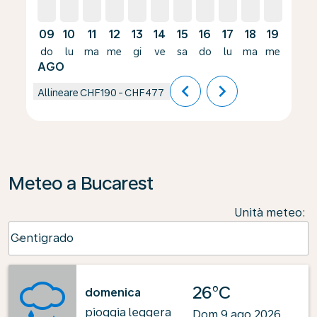
09
10
11
12
13
14
15
16
17
18
19
20
do
lu
ma
me
gi
ve
sa
do
lu
ma
me
gi
AGO
chevron_left
chevron_right
Allineare
CHF190
-
CHF477
Meteo a Bucarest
Unità meteo
:
Weather unit option Centigrado Selected
Centigrado
keyboard_arrow_down
26°C
domenica
pioggia leggera
Dom 9 ago 2026