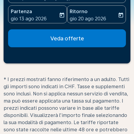
Partenza
Ritorno
today
today
fc-booking-departure-date-aria-label
fc-booking-return-date-ari
gio 13 ago 2026
gio 20 ago 2026
Veda offerte
* I prezzi mostrati fanno riferimento a un adulto. Tutti
gli importi sono indicati in CHF. Tasse e supplementi
sono inclusi. Non si applica nessun servizio di vendita,
ma può essere applicata una tassa sul pagamento. I
prezzi indicati possono variare in base alle tariffe
disponibili. Visualizzerà l’importo finale selezionando
la sua modalità di pagamento. Le tariffe riportate
sono state raccolte nelle ultime 48 ore e potrebbero