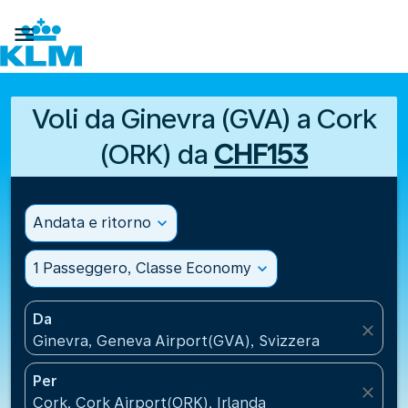

Voli da Ginevra (GVA) a Cork
(ORK) da
CHF153
Andata e ritorno
expand_more
1 Passeggero, Classe Economy
expand_more
Da
close
Ginevra, Geneva Airport(GVA), Svizzera
Per
close
Cork, Cork Airport(ORK), Irlanda