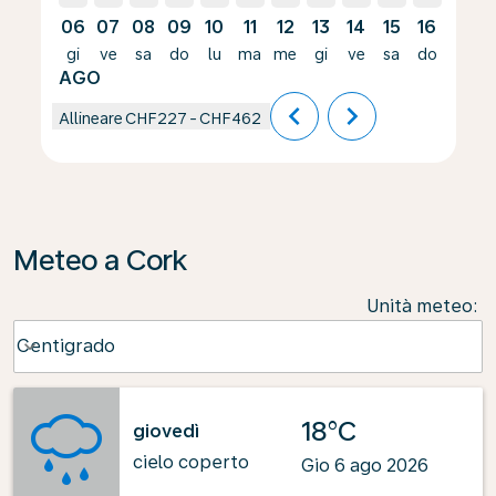
06
07
08
09
10
11
12
13
14
15
16
17
gi
ve
sa
do
lu
ma
me
gi
ve
sa
do
lu
AGO
chevron_left
chevron_right
Allineare
CHF227
-
CHF462
Meteo a Cork
Unità meteo
:
Weather unit option Centigrado Selected
Centigrado
keyboard_arrow_down
18°C
giovedì
cielo coperto
Gio 6 ago 2026