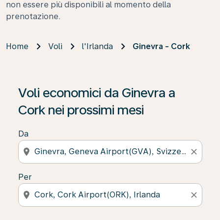
non essere più disponibili al momento della
prenotazione.
Home
Voli
l'Irlanda
Ginevra - Cork
Voli economici da Ginevra a
Cork nei prossimi mesi
Da
location_on
close
Per
location_on
close