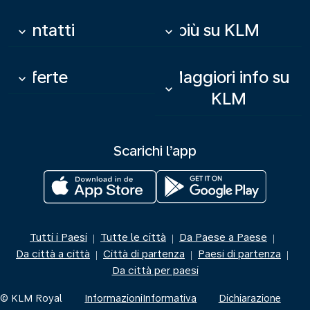
Contatti
Di più su KLM
keyboard_arrow_down
keyboard_arrow_down
Offerte
Maggiori info su
keyboard_arrow_down
keyboard_arrow_down
KLM
Scarichi l’app
Tutti i Paesi
Tutte le città
Da Paese a Paese
|
|
|
Da città a città
Città di partenza
Paesi di partenza
|
|
|
Da città per paesi
© KLM Royal
Informazioni
Informativa
Dichiarazione